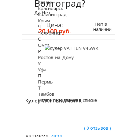
Волгоград?
Казань
Красноярск
Да
Нет
Калининград
Крым
Нет в
Цена:
Ч
наличии
20 100 руб.
Челябинск
О
Омск
Р
Ростов-на-Дону
У
Уфа
П
Пермь
Т
Тамбов
Кулер VATTEN V45WK
Моего города нет в списке
( 0 отзывов )
АРТИКУЛ:
4924