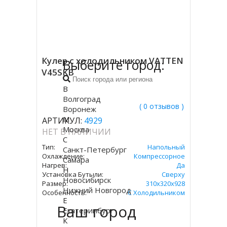
Кулер с холодильником VATTEN
Выберите город:
V45SKB
В
Волгоград
( 0 отзывов )
Воронеж
М
АРТИКУЛ:
4929
Москва
НЕТ В НАЛИЧИИ
С
Тип:
Напольный
Санкт-Петербург
Охлаждение:
Компрессорное
Самара
Нагрев:
Да
Н
Установка Бутыли:
Сверху
Новосибирск
Размер:
310х320х928
Нижний Новгород
Особенность:
С Холодильником
Е
Ваш город
Екатеринбург
К