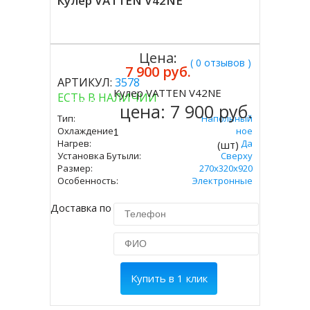
Кулер VATTEN V42NE
Цена:
( 0 отзывов )
7 900 руб.
АРТИКУЛ:
3578
Кулер VATTEN V42NE
ЕСТЬ В НАЛИЧИИ
Купить
цена:
7 900 руб.
Тип:
Напольный
Охлаждение:
Электронное
Нагрев:
Да
(шт)
Установка Бутыли:
Сверху
Размер:
270х320х920
Особенность:
Электронные
Доставка по Москве 450 руб.
Купить в 1 клик