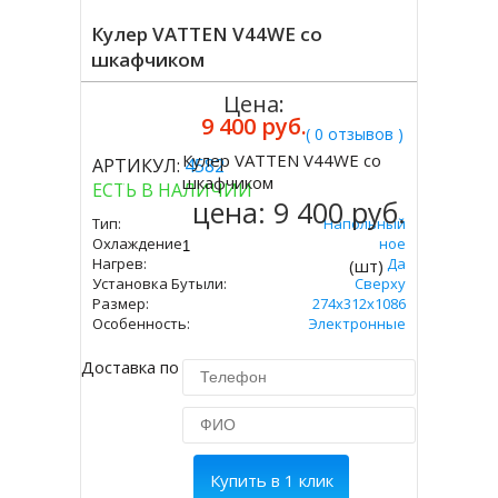
Кулер VATTEN V44WE со
шкафчиком
Цена:
9 400 руб.
( 0 отзывов )
Кулер VATTEN V44WE со
АРТИКУЛ:
4582
Купить
шкафчиком
ЕСТЬ В НАЛИЧИИ
цена:
9 400 руб.
Тип:
Напольный
Охлаждение:
Электронное
Нагрев:
Да
(шт)
Установка Бутыли:
Сверху
Размер:
274х312х1086
Особенность:
Электронные
Доставка по Москве 450 руб.
Купить в 1 клик