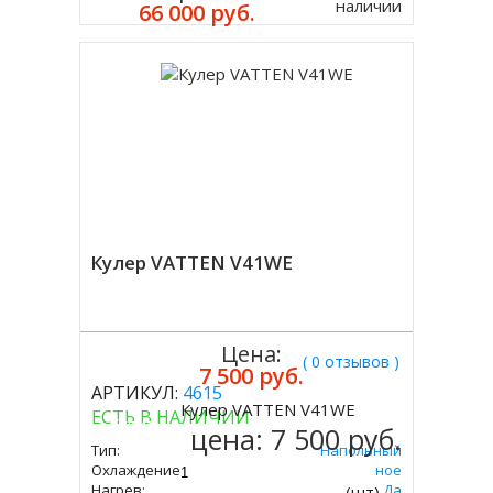
наличии
66 000 руб.
Кулер VATTEN V41WE
Цена:
( 0 отзывов )
7 500 руб.
АРТИКУЛ:
4615
Кулер VATTEN V41WE
ЕСТЬ В НАЛИЧИИ
Купить
цена:
7 500 руб.
Тип:
Напольный
Охлаждение:
Электронное
Нагрев:
Да
(шт)