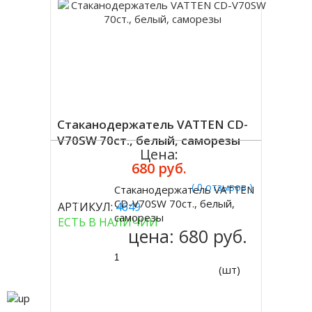
Стаканодержатель VATTEN CD-
V70SW 70ст., белый, саморезы
Цена:
680 руб.
( 0 отзывов )
Стаканодержатель VATTEN
Купить
CD-V70SW 70ст., белый,
АРТИКУЛ:
4649
саморезы
ЕСТЬ В НАЛИЧИИ
цена:
680 руб.
(шт)