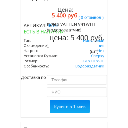
Цена:
5 400 руб.
( 0 отзывов )
Кулер VATTEN V41WFH
АРТИКУЛ:
4923
Купить
(водораздатчик)
ЕСТЬ В НАЛИЧИИ
цена:
5 400 руб.
Тип:
Напольный
Охлаждение:
Без Охлаждения
Нагрев:
Нет
(шт)
Установка Бутыли:
Сверху
Размер:
270х320х920
Особенность:
Водораздатчик
Доставка по Москве 450 руб.
Купить в 1 клик