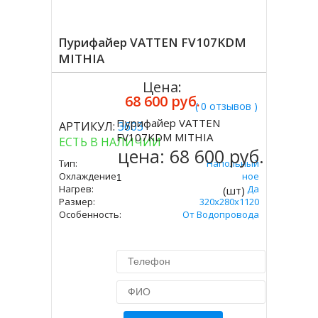
Пурифайер VATTEN FV107KDM
MITHIA
Цена:
68 600 руб.
( 0 отзывов )
Пурифайер VATTEN
АРТИКУЛ:
3603
Купить
FV107KDM MITHIA
ЕСТЬ В НАЛИЧИИ
цена:
68 600 руб.
Тип:
Напольный
Охлаждение:
Компрессорное
Нагрев:
Да
(шт)
Размер:
320х280х1120
Особенность:
От Водопровода