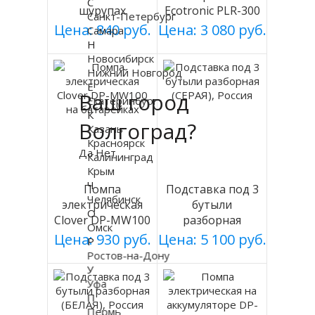
С
шурупах
Ecotronic PLR-300
Санкт-Петербург
СЕРЕБРИСТЫЙ
white
Цена: 840 руб.
Цена: 3 080 руб.
Самара
мод 003
Н
Новосибирск
Нижний Новгород
Е
Ваш город
Екатеринбург
К
Волгоград?
Казань
Красноярск
Да
Нет
Калининград
Крым
Ч
Помпа
Подставка под 3
Челябинск
электрическая
бутыли
О
Clover DP-MW100
разборная
Омск
на батарейках
(СЕРАЯ), Россия
Цена: 930 руб.
Цена: 5 100 руб.
Р
Ростов-на-Дону
У
Уфа
П
Пермь