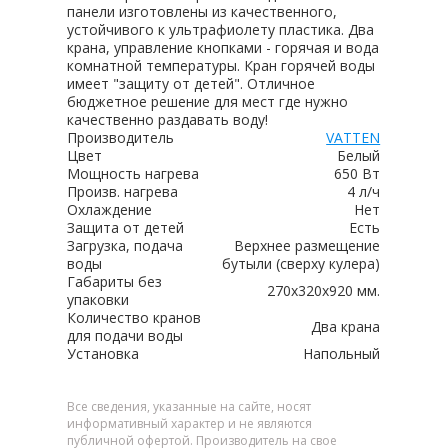
панели изготовлены из качественного,
устойчивого к ультрафиолету пластика. Два
крана, управление кнопками - горячая и вода
комнатной температуры. Кран горячей воды
имеет "защиту от детей". Отличное
бюджетное решение для мест где нужно
качественно раздавать воду!
Производитель
VATTEN
Цвет
Белый
Мощность нагрева
650 Вт
Произв. нагрева
4 л/ч
Охлаждение
Нет
Защита от детей
Есть
Загрузка, подача
Верхнее размещение
воды
бутыли (сверху кулера)
Габариты без
270х320х920 мм.
упаковки
Количество кранов
Два крана
для подачи воды
Установка
Напольный
Все сведения, указанные на сайте, носят
информативный характер и не являются
публичной офертой. Производитель на свое