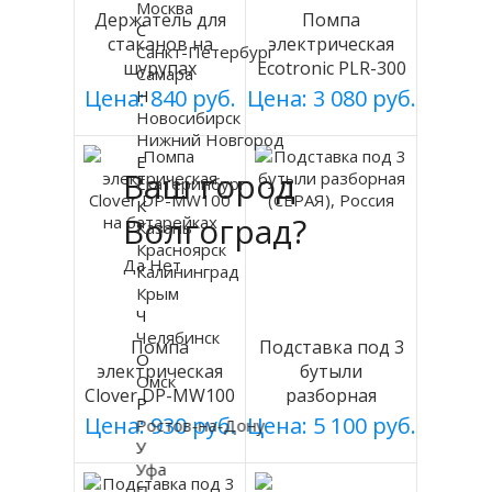
Москва
Держатель для
Помпа
С
стаканов на
электрическая
Санкт-Петербург
шурупах
Ecotronic PLR-300
Самара
СЕРЕБРИСТЫЙ
white
Цена: 840 руб.
Цена: 3 080 руб.
Н
мод 003
Новосибирск
Нижний Новгород
Е
Ваш город
Екатеринбург
К
Волгоград?
Казань
Красноярск
Да
Нет
Калининград
Крым
Ч
Челябинск
Помпа
Подставка под 3
О
электрическая
бутыли
Омск
Clover DP-MW100
разборная
Р
на батарейках
(СЕРАЯ), Россия
Цена: 930 руб.
Цена: 5 100 руб.
Ростов-на-Дону
У
Уфа
П