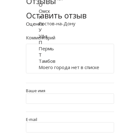
Отзывы
О
Омск
Оставить отзыв
Р
Ростов-на-Дону
Оценка:
У
Уфа
Комментарий
П
Пермь
Т
Тамбов
Моего города нет в списке
Ваше имя
E-mail