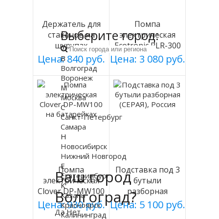
Держатель для
Помпа
Выберите город:
стаканов на
электрическая
шурупах
Ecotronic PLR-300
СЕРЕБРИСТЫЙ
white
Цена: 840 руб.
Цена: 3 080 руб.
В
мод 003
Волгоград
Воронеж
М
Москва
С
Санкт-Петербург
Самара
Н
Новосибирск
Нижний Новгород
Е
Помпа
Подставка под 3
Ваш город
Екатеринбург
электрическая
бутыли
К
Clover DP-MW100
разборная
Волгоград?
Казань
на батарейках
(СЕРАЯ), Россия
Цена: 930 руб.
Цена: 5 100 руб.
Красноярск
Да
Нет
Калининград