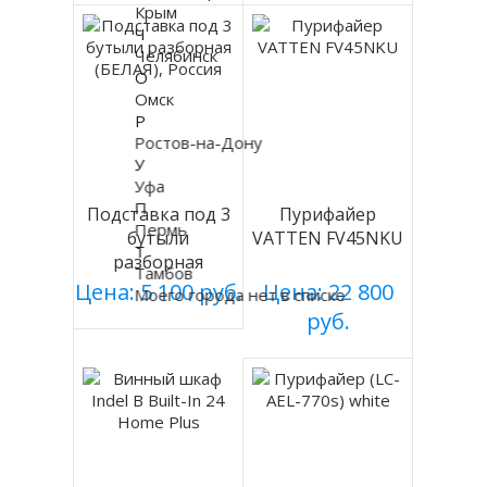
Крым
Ч
Челябинск
О
Омск
Р
Ростов-на-Дону
У
Уфа
П
Подставка под 3
Пурифайер
Пермь
бутыли
VATTEN FV45NKU
Т
разборная
Тамбов
(БЕЛАЯ), Россия
Цена: 5 100 руб.
Цена: 22 800
Моего города нет в списке
руб.