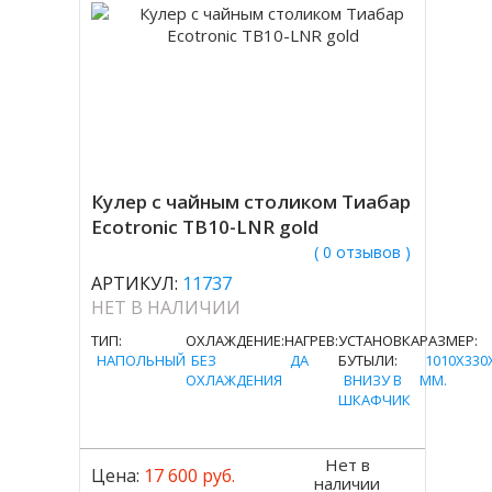
Кулер с чайным столиком Тиабар
Ecotronic TB10-LNR gold
( 0 отзывов )
АРТИКУЛ:
11737
НЕТ В НАЛИЧИИ
ТИП:
ОХЛАЖДЕНИЕ:
НАГРЕВ:
УСТАНОВКА
РАЗМЕР:
НАПОЛЬНЫЙ
БЕЗ
ДА
БУТЫЛИ:
1010X330
ОХЛАЖДЕНИЯ
ВНИЗУ В
MM.
ШКАФЧИК
Нет в
Цена:
17 600 руб.
наличии