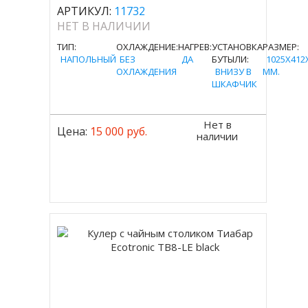
АРТИКУЛ:
11732
НЕТ В НАЛИЧИИ
ТИП:
ОХЛАЖДЕНИЕ:
НАГРЕВ:
УСТАНОВКА
РАЗМЕР:
НАПОЛЬНЫЙ
БЕЗ
ДА
БУТЫЛИ:
1025X412
ОХЛАЖДЕНИЯ
ВНИЗУ В
MM.
ШКАФЧИК
Нет в
Цена:
15 000 руб.
наличии