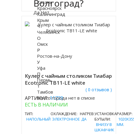
Волгоград?
Казань
Красноярск
Да
Нет
Калининград
Крым
Ч
Челябинск
О
Омск
Р
Ростов-на-Дону
У
Уфа
П
Кулер с чайным столиком Тиабар
Пермь
Ecotronic TB11-LE white
Т
( 0 отзывов )
Тамбов
АРТИКУЛ:
Моего города нет в списке
11739
ЕСТЬ В НАЛИЧИИ
ТИП:
ОХЛАЖДЕНИЕ:
НАГРЕВ:
УСТАНОВКА
РАЗМЕР:
НАПОЛЬНЫЙ
ЭЛЕКТРОННОЕ
ДА
БУТЫЛИ:
1020X35
ВНИЗУ В
MM.
ШКАФЧИК