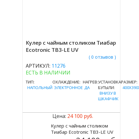
Кулер с чайным столиком Тиабар
Ecotronic TB3-LE UV
( 0 отзывов )
АРТИКУЛ:
11276
ЕСТЬ В НАЛИЧИИ
ТИП:
ОХЛАЖДЕНИЕ:
НАГРЕВ:
УСТАНОВКА
РАЗМЕР:
НАПОЛЬНЫЙ
ЭЛЕКТРОННОЕ
ДА
БУТЫЛИ:
400X390
ВНИЗУ В
ШКАФЧИК
Цена:
24 100 руб.
Кулер с чайным столиком
Купить
Тиабар Ecotronic TB3-LE UV