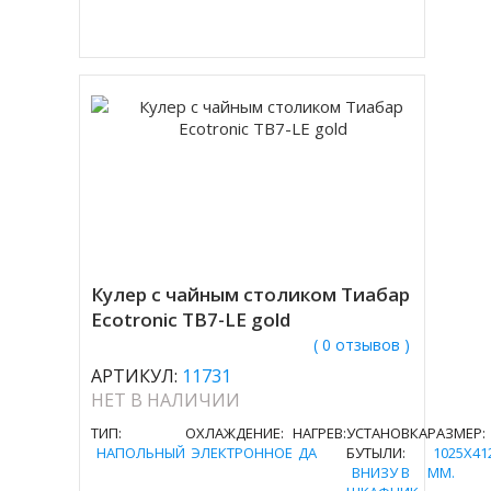
Кулер с чайным столиком Тиабар
Ecotronic TB7-LE gold
( 0 отзывов )
АРТИКУЛ:
11731
НЕТ В НАЛИЧИИ
ТИП:
ОХЛАЖДЕНИЕ:
НАГРЕВ:
УСТАНОВКА
РАЗМЕР:
НАПОЛЬНЫЙ
ЭЛЕКТРОННОЕ
ДА
БУТЫЛИ:
1025X41
ВНИЗУ В
MM.