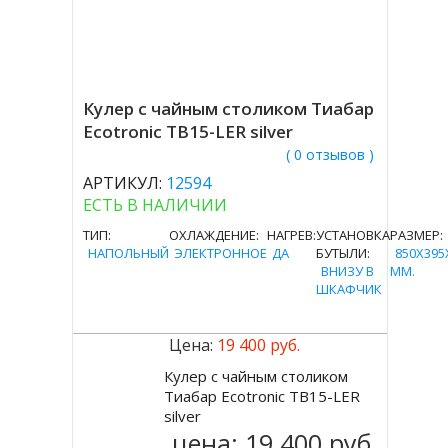
Кулер с чайным столиком Тиабар
Ecotronic TB15-LER silver
( 0 отзывов )
АРТИКУЛ:
12594
ЕСТЬ В НАЛИЧИИ
ТИП:
ОХЛАЖДЕНИЕ:
НАГРЕВ:
УСТАНОВКА
РАЗМЕР:
НАПОЛЬНЫЙ
ЭЛЕКТРОННОЕ
ДА
БУТЫЛИ:
850X395
ВНИЗУ В
MM.
ШКАФЧИК
Цена:
19 400 руб.
Кулер с чайным столиком
Купить
Тиабар Ecotronic TB15-LER
silver
цена:
19 400 руб.