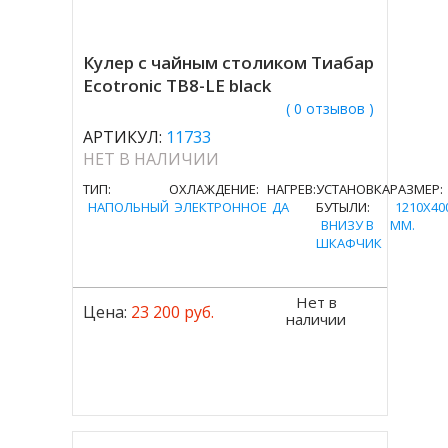
Кулер с чайным столиком Тиабар
Ecotronic TB8-LE black
( 0 отзывов )
АРТИКУЛ:
11733
НЕТ В НАЛИЧИИ
ТИП:
ОХЛАЖДЕНИЕ:
НАГРЕВ:
УСТАНОВКА
РАЗМЕР:
НАПОЛЬНЫЙ
ЭЛЕКТРОННОЕ
ДА
БУТЫЛИ:
1210X40
ВНИЗУ В
MM.
ШКАФЧИК
Нет в
Цена:
23 200 руб.
наличии