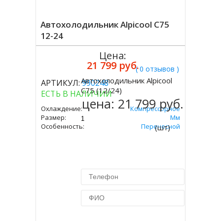
Автохолодильник Alpicool C75
12-24
Цена:
21 799 руб.
( 0 отзывов )
Автохолодильник Alpicool
АРТИКУЛ:
990248
Купить
C75 (12/24)
ЕСТЬ В НАЛИЧИИ
цена:
21 799 руб.
Охлаждение:
Компрессорное
Размер:
666х652х363 Мм
Особенность:
Переносной
(шт)