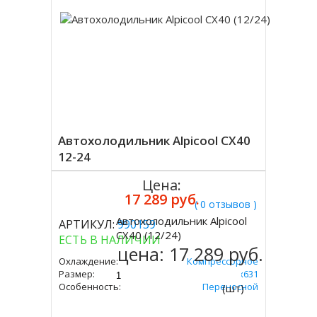
Автохолодильник Alpicool CX40
12-24
Цена:
17 289 руб.
( 0 отзывов )
Автохолодильник Alpicool
АРТИКУЛ:
990159
Купить
CX40 (12/24)
ЕСТЬ В НАЛИЧИИ
цена:
17 289 руб.
Охлаждение:
Компрессорное
Размер:
480х378х631
Особенность:
Переносной
(шт)