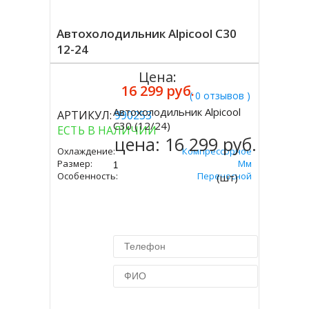
Автохолодильник Alpicool C30
12-24
Цена:
16 299 руб.
( 0 отзывов )
Автохолодильник Alpicool
АРТИКУЛ:
990253
Купить
C30 (12/24)
ЕСТЬ В НАЛИЧИИ
цена:
16 299 руб.
Охлаждение:
Компрессорное
Размер:
357х650х375 Мм
Особенность:
Переносной
(шт)