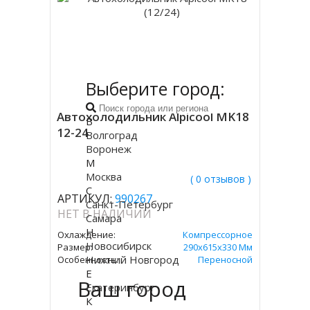
Выберите город:
Автохолодильник Alpicool MK18
В
12-24
Волгоград
Воронеж
М
Москва
( 0 отзывов )
С
АРТИКУЛ:
990267
Санкт-Петербург
НЕТ В НАЛИЧИИ
Самара
Н
Охлаждение:
Компрессорное
Новосибирск
Размер:
290х615х330 Мм
Нижний Новгород
Особенность:
Переносной
Е
Ваш город
Екатеринбург
К