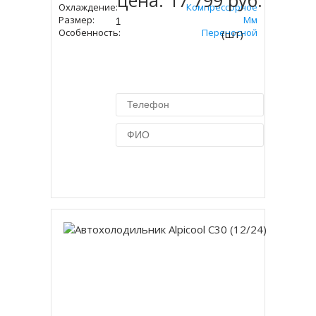
цена:
17 799 руб.
Охлаждение:
Компрессорное
Размер:
427х650х375 Мм
Особенность:
Переносной
(шт)
Купить в 1 клик