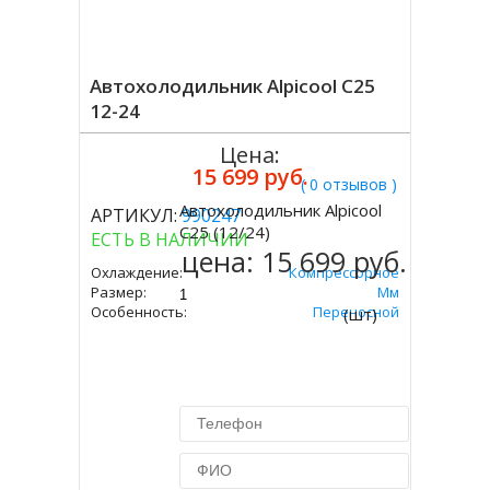
Автохолодильник Alpicool C25
12-24
Цена:
15 699 руб.
( 0 отзывов )
Автохолодильник Alpicool
АРТИКУЛ:
990247
Купить
C25 (12/24)
ЕСТЬ В НАЛИЧИИ
цена:
15 699 руб.
Охлаждение:
Компрессорное
Размер:
301х652х363 Мм
Особенность:
Переносной
(шт)