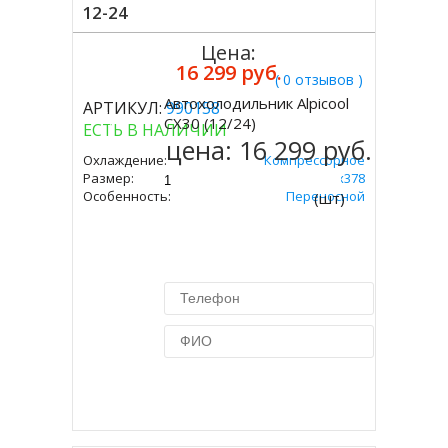
12-24
Цена:
16 299 руб.
( 0 отзывов )
Автохолодильник Alpicool
АРТИКУЛ:
990158
Купить
CX30 (12/24)
ЕСТЬ В НАЛИЧИИ
цена:
16 299 руб.
Охлаждение:
Компрессорное
Размер:
375х631х378
Особенность:
Переносной
(шт)
Купить в 1 клик