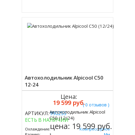
Купить в 1 клик
Автохолодильник Alpicool C50
12-24
Цена:
19 599 руб.
( 0 отзывов )
Автохолодильник Alpicool
АРТИКУЛ:
990255
Купить
C50 (12/24)
ЕСТЬ В НАЛИЧИИ
цена:
19 599 руб.
Охлаждение:
Компрессорное
Размер:
497х650х375 Мм