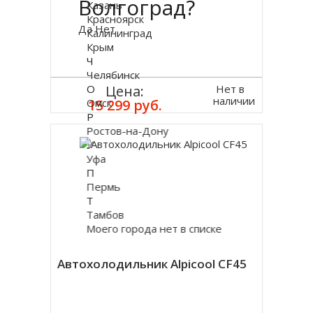
Волгоград?
Казань
Красноярск
Да
Нет
Калининград
Крым
Ч
Челябинск
Нет в
О
Цена:
наличии
Омск
15 299 руб.
Р
Ростов-на-Дону
У
Уфа
П
Пермь
Т
Тамбов
Моего города нет в списке
Автохолодильник Alpicool CF45