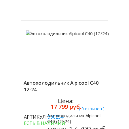
Купить в 1 клик
Автохолодильник Alpicool C40
12-24
Цена:
17 799 руб.
( 0 отзывов )
Автохолодильник Alpicool
АРТИКУЛ:
990254
Купить
C40 (12/24)
ЕСТЬ В НАЛИЧИИ