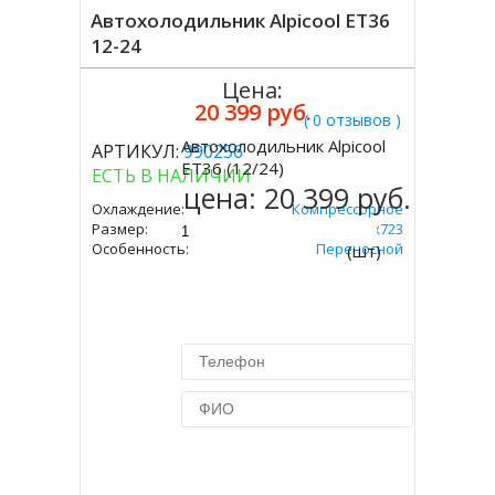
Автохолодильник Alpicool ET36
12-24
Цена:
20 399 руб.
( 0 отзывов )
Автохолодильник Alpicool
АРТИКУЛ:
990256
Купить
ET36 (12/24)
ЕСТЬ В НАЛИЧИИ
цена:
20 399 руб.
Охлаждение:
Компрессорное
Размер:
365х360х723
Особенность:
Переносной
(шт)
Купить в 1 клик