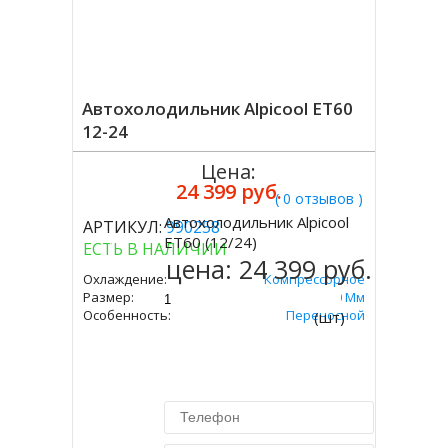
Автохолодильник Alpicool ЕT60
12-24
Цена:
24 399 руб.
( 0 отзывов )
Автохолодильник Alpicool
АРТИКУЛ:
990258
Купить
ЕT60 (12/24)
ЕСТЬ В НАЛИЧИИ
цена:
24 399 руб.
Охлаждение:
Компрессорное
Размер:
545х723х360 Мм
Особенность:
Переносной
(шт)