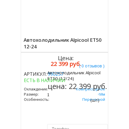
Автохолодильник Alpicool ET50
12-24
Цена:
22 399 руб.
( 0 отзывов )
Автохолодильник Alpicool
АРТИКУЛ:
990257
Купить
ET50 (12/24)
ЕСТЬ В НАЛИЧИИ
цена:
22 399 руб.
Охлаждение:
Компрессорное
Размер:
455х723х360 Мм
Особенность:
Переносной
(шт)