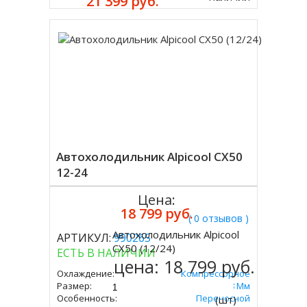
21 399 руб.
Автохолодильник Alpicool CX50
12-24
Цена:
18 799 руб.
( 0 отзывов )
Автохолодильник Alpicool
АРТИКУЛ:
990265
Купить
CX50 (12/24)
ЕСТЬ В НАЛИЧИИ
цена:
18 799 руб.
Охлаждение:
Компрессорное
Размер:
545х586х378 Мм
Особенность:
Переносной
(шт)