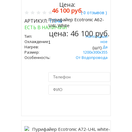
Цена:
46 100 руб.
( 0 отзывов )
Пурифайер Ecotronic A62-
АРТИКУЛ:
11646
Купить
U4L White
ЕСТЬ В НАЛИЧИИ
цена:
46 100 руб.
Тип:
Напольный
Охлаждение:
Компрессорное
Нагрев:
Да
(шт)
Размер:
1200x300x355
Особенность:
От Водопровода
Купить в 1 клик