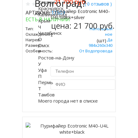
Волгоград?
21 700 руб.
Казань
( 0 отзывов )
Красноярск
Пурифайер Ecotronic M40-
АРТИКУЛ:
11609
Да
Нет
Калининград
Купить
U4L black+silver
ЕСТЬ В НАЛИЧИИ
Крым
цена:
21 700 руб.
Ч
Тип:
Напольный
Челябинск
Охлаждение:
Компрессорное
О
Нагрев:
Да
(шт)
Омск
Размер:
984x260x340
Особенность:
От Водопровода
Р
Ростов-на-Дону
У
Уфа
П
Пермь
Т
Тамбов
Купить в 1 клик
Моего города нет в списке