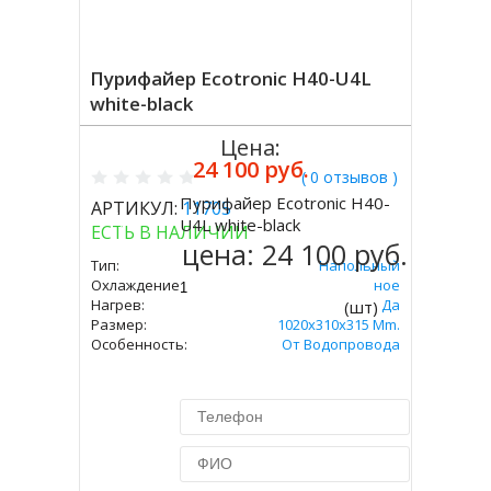
Пурифайер Ecotronic H40-U4L
white-black
Цена:
24 100 руб.
( 0 отзывов )
Пурифайер Ecotronic H40-
АРТИКУЛ:
11705
Купить
U4L white-black
ЕСТЬ В НАЛИЧИИ
цена:
24 100 руб.
Тип:
Напольный
Охлаждение:
Компрессорное
Нагрев:
Да
(шт)
Размер:
1020x310x315 Mm.
Особенность:
От Водопровода