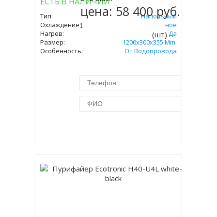
ЕСТЬ В НАЛИЧИИ
цена:
58 400 руб.
Тип:
Напольный
Охлаждение:
Компрессорное
Нагрев:
Да
(шт)
Размер:
1200x300x355 Mm.
Особенность:
От Водопровода
Купить в 1 клик