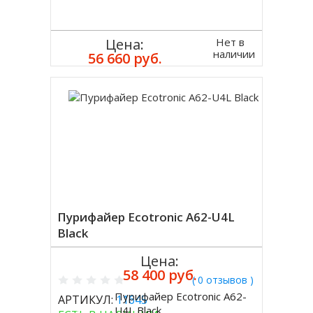
Нет в
Цена:
наличии
56 660 руб.
Пурифайер Ecotronic A62-U4L
Black
Цена:
58 400 руб.
( 0 отзывов )
Пурифайер Ecotronic A62-
АРТИКУЛ:
11645
Купить
U4L Black