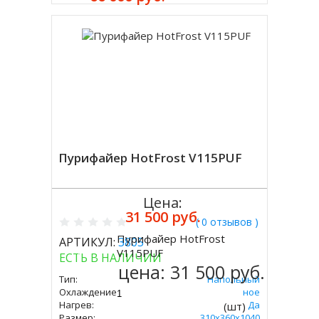
Пурифайер HotFrost V115PUF
Цена:
31 500 руб.
( 0 отзывов )
Пурифайер HotFrost
АРТИКУЛ:
3805
Купить
V115PUF
ЕСТЬ В НАЛИЧИИ
цена:
31 500 руб.
Тип:
Напольный
Охлаждение:
Компрессорное
Нагрев:
Да
(шт)
Размер:
310х360х1040