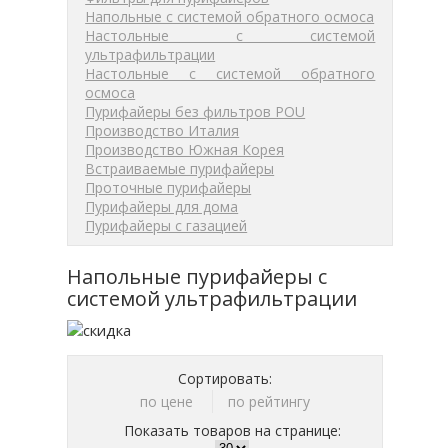
Напольные с системой обратного осмоса
Настольные с системой
ультрафильтрации
Настольные с системой обратного
осмоса
Пурифайеры без фильтров POU
Производство Италия
Производство Южная Корея
Встраиваемые пурифайеры
Проточные пурифайеры
Пурифайеры для дома
Пурифайеры с газацией
Напольные пурифайеры с
системой ультрафильтрации
Сортировать:
по цене
по рейтингу
Показать товаров на странице: