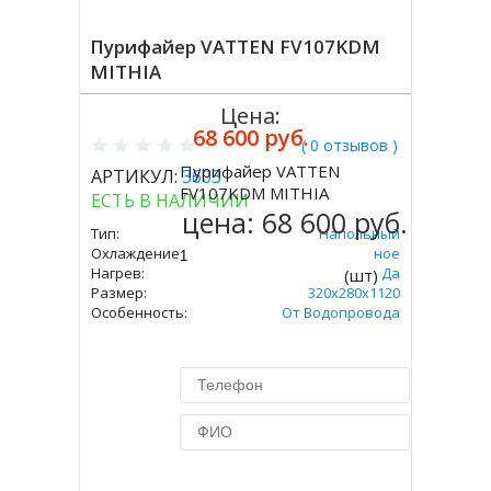
Пурифайер VATTEN FV107KDM
MITHIA
Цена:
68 600 руб.
( 0 отзывов )
Пурифайер VATTEN
АРТИКУЛ:
3603
Купить
FV107KDM MITHIA
ЕСТЬ В НАЛИЧИИ
цена:
68 600 руб.
Тип:
Напольный
Охлаждение:
Компрессорное
Нагрев:
Да
(шт)
Размер:
320х280х1120
Особенность:
От Водопровода
Купить в 1 клик