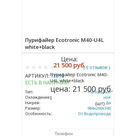
Пурифайер Ecotronic M40-U4L
white+black
Цена:
21 500 руб.
( 0 отзывов )
Пурифайер Ecotronic M40-
АРТИКУЛ:
11610
Купить
U4L white+black
ЕСТЬ В НАЛИЧИИ
цена:
21 500 руб.
Тип:
Напольный
Охлаждение:
Компрессорное
Нагрев:
Да
(шт)
Размер:
984x260x340
Особенность:
От Водопровода