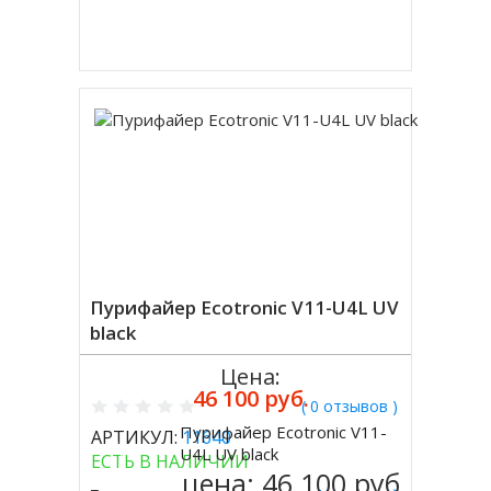
Купить в 1 клик
Пурифайер Ecotronic V11-U4L UV
black
Цена:
46 100 руб.
( 0 отзывов )
Пурифайер Ecotronic V11-
АРТИКУЛ:
11640
Купить
U4L UV black
ЕСТЬ В НАЛИЧИИ
цена:
46 100 руб.