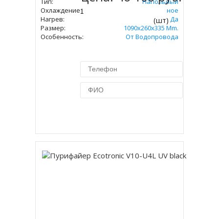
Тип:
Напольный
Охлаждение:
Компрессорное
Нагрев:
Да
(шт)
Размер:
1090x260x335 Mm.
Особенность:
От Водопровода
Купить в 1 клик