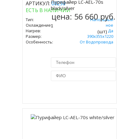
Пурифайер LC-AEL-70s
АРТИКУЛ:
00290
Купить
black/silver
ЕСТЬ В НАЛИЧИИ
цена:
56 660 руб.
Тип:
Напольный
Охлаждение:
Компрессорное
Нагрев:
Да
(шт)
Размер:
390x355x1220
Особенность:
От Водопровода
Купить в 1 клик