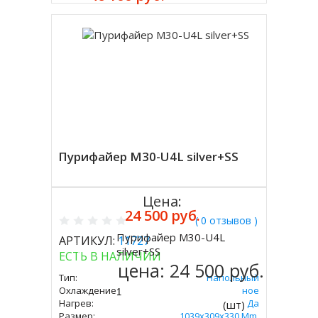
Пурифайер M30-U4L silver+SS
Цена:
24 500 руб.
( 0 отзывов )
Пурифайер M30-U4L
АРТИКУЛ:
11727
Купить
silver+SS
ЕСТЬ В НАЛИЧИИ
цена:
24 500 руб.
Тип:
Напольный
Охлаждение:
Электронное
Нагрев:
Да
(шт)
Размер:
1039x309x330 Mm.