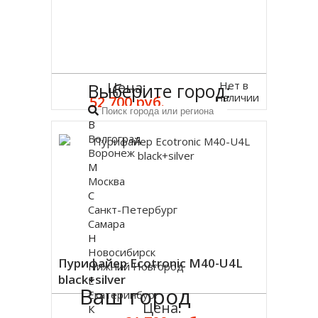
Нет в
Цена:
Выберите город:
наличии
52 700 руб.
В
Волгоград
Воронеж
М
Москва
С
Санкт-Петербург
Самара
Н
Новосибирск
Пурифайер Ecotronic M40-U4L
Нижний Новгород
black+silver
Е
Ваш город
Екатеринбург
Цена:
К