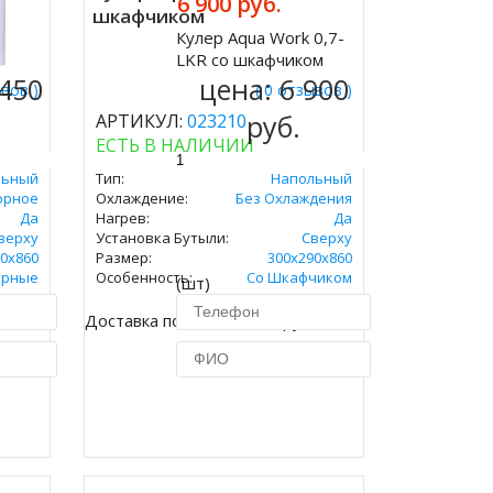
6 900 руб.
шкафчиком
Кулер Aqua Work 0,7-
Купить
LKR со шкафчиком
 450
цена:
6 900
ывов )
( 0 отзывов )
руб.
АРТИКУЛ:
023210
ЕСТЬ В НАЛИЧИИ
льный
Тип:
Напольный
орное
Охлаждение:
Без Охлаждения
Да
Нагрев:
Да
верху
Установка Бутыли:
Сверху
0х860
Размер:
300х290х860
орные
Особенность:
Со Шкафчиком
(шт)
Доставка по Москве 450 руб.
ик
Купить в 1 клик