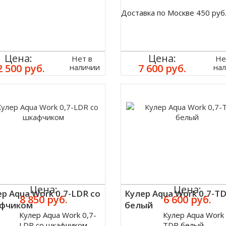
Доставка по Москве 450 руб
Цена:
Цена:
Нет в
Не
2 500 руб.
7 600 руб.
наличии
на
Цена:
Цена:
р Aqua Work 0,7-LDR со
Кулер Aqua Work 0,7-T
8 850 руб.
6 600 руб.
фчиком
белый
Кулер Aqua Work 0,7-
Кулер Aqua Work 
ить
Купить
LDR со шкафчиком
TDR белый