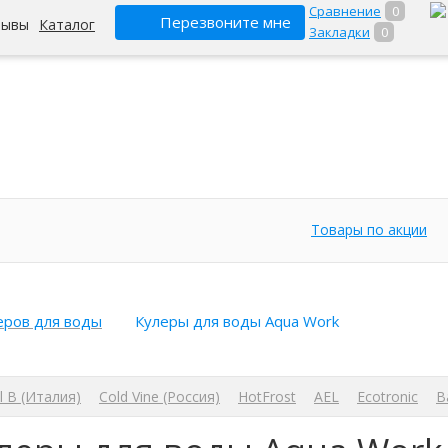
Сравнение
0
Перезвоните мне
зывы
Каталог
Закладки
0
Товары по акции
еров для воды
Кулеры для воды Aqua Work
l B (Италия)
Cold Vine (Россия)
HotFrost
AEL
Ecotronic
B