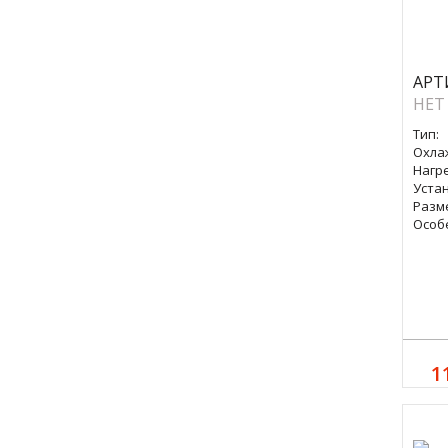
АРТ
НЕТ
Тип:
Охла
Нагре
Уста
Разм
Особ
1