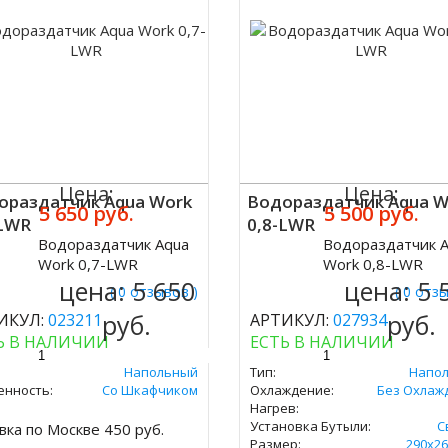
Цена:
Цена:
ораздатчик Aqua Work
Водораздатчик Aqua W
5 650 руб.
5 500 руб.
-LWR
0,8-LWR
Водораздатчик Aqua
Водораздатчик 
ить
Купить
Work 0,7-LWR
Work 0,8-LWR
цена:
5 650
цена:
5 
( 0 отзывов )
( 0 отз
руб.
руб.
ИКУЛ:
023211
АРТИКУЛ:
027934
Ь В НАЛИЧИИ
ЕСТЬ В НАЛИЧИИ
Напольный
Тип:
Напо
енность:
Со Шкафчиком
Охлаждение:
Без Охлаж
Нагрев:
Установка Бутыли:
С
вка по Москве 450 руб.
Размер:
290х26