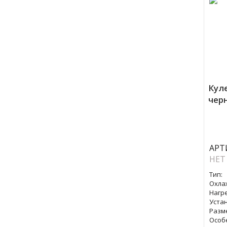
Куле
чер
АРТ
НЕТ
Тип:
Охла
Нагре
Уста
Разм
Особ