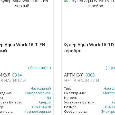
р Aqua Work 16-T-EN
Кулер Aqua Work 16-TD
ный
серебро
( 0 отзывов )
( 1 о
ИКУЛ:
0314
АРТИКУЛ:
0308
 В НАЛИЧИИ
НЕТ В НАЛИЧИИ
Настольный
Тип:
Насто
ждение:
Компрессорное
Охлаждение:
Электр
в:
Да
Нагрев:
новка Бутыли:
Сверху
Установка Бутыли:
С
ер:
310х310х470
Размер:
310х31
енность:
Компрессорные
Особенность:
Электр