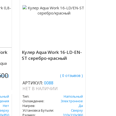
ork
Кулер Aqua Work 16-LD-EN-
ST серебро-красный
Aqua
500
ывов )
( 0 отзывов )
АРТИКУЛ:
0088
НЕТ В НАЛИЧИИ
льный
Тип:
Напольный
дения
Охлаждение:
Электронное
Нет
Нагрев:
Да
верху
Установка Бутыли:
Сверху
0х850
Размер:
310х310х960