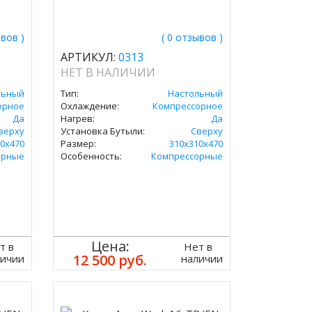
ывов )
( 0 отзывов )
АРТИКУЛ:
0313
НЕТ В НАЛИЧИИ
льный
Тип:
Настольный
орное
Охлаждение:
Компрессорное
Да
Нагрев:
Да
верху
Установка Бутыли:
Сверху
0х470
Размер:
310х310х470
орные
Особенность:
Компрессорные
Цена:
т в
Нет в
12 500 руб.
личии
наличии