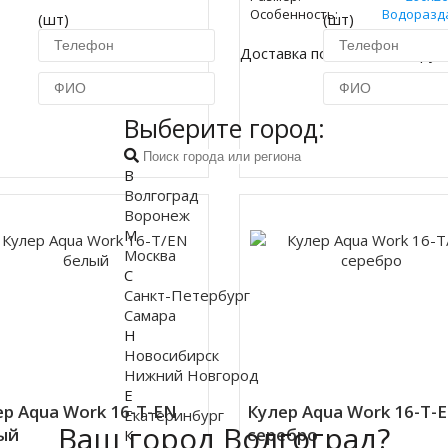
Особенность:
Водоразд
(шт)
(шт)
Доставка по Москве 450 руб
Выберите город:
Купить в 1 клик
Купить в 1 кл
В
Волгоград
Воронеж
М
Москва
С
Санкт-Петербург
Самара
Н
Новосибирск
Нижний Новгород
Е
р Aqua Work 16-T-EN
Кулер Aqua Work 16-T-
Екатеринбург
Ваш город Волгоград?
ый
серебро
К