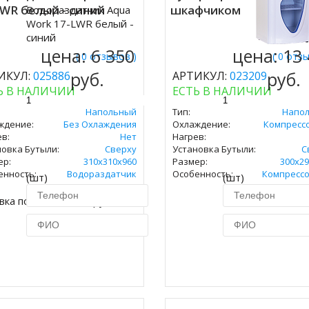
LWR белый - синий
шкафчиком
Водораздатчик Aqua
ить
Work 17-LWR белый -
синий
цена:
6 350
цена:
13
( 0 отзывов )
( 0 отз
руб.
руб.
ИКУЛ:
025886
АРТИКУЛ:
023209
Ь В НАЛИЧИИ
ЕСТЬ В НАЛИЧИИ
Напольный
Тип:
Напо
ждение:
Без Охлаждения
Охлаждение:
Компресс
в:
Нет
Нагрев:
новка Бутыли:
Сверху
Установка Бутыли:
С
ер:
310х310х960
Размер:
300х29
енность:
Водораздатчик
Особенность:
Компресс
(шт)
(шт)
вка по Москве 450 руб.
Купить в 1 клик
Купить в 1 кл