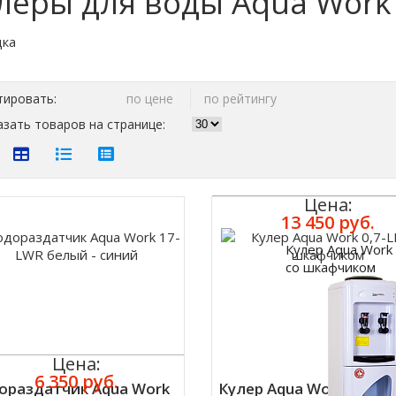
леры для воды Aqua Work
тировать:
по цене
по рейтингу
зать товаров на странице:
Цена:
13 450 руб.
Кулер Aqua Work 
Купить
со шкафчиком
Цена:
6 350 руб.
ораздатчик Aqua Work
Кулер Aqua Work 0,7-LR