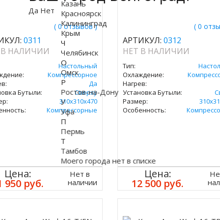
Казань
Да
Нет
Красноярск
Калининград
( 0 отзывов )
( 0 отз
Крым
ИКУЛ:
0311
АРТИКУЛ:
0312
Ч
 В НАЛИЧИИ
НЕТ В НАЛИЧИИ
Челябинск
О
Настольный
Тип:
Насто
Омск
ждение:
Компрессорное
Охлаждение:
Компресс
Р
в:
Да
Нагрев:
Ростов-на-Дону
новка Бутыли:
Сверху
Установка Бутыли:
С
ер:
310х310х470
У
Размер:
310х31
енность:
Компрессорные
Особенность:
Компресс
Уфа
П
Пермь
Т
Тамбов
Моего города нет в списке
Цена:
Цена:
Нет в
Не
1 950 руб.
12 500 руб.
наличии
на