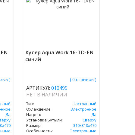
-EN
Кулер Aqua Work 16-TD-EN
синий
тзыв )
( 0 отзывов )
АРТИКУЛ:
010495
НЕТ В НАЛИЧИИ
льный
Тип:
Настольный
онное
Охлаждение:
Электронное
Да
Нагрев:
Да
верху
Установка Бутыли:
Сверху
0х470
Размер:
310х310х470
онные
Особенность:
Электронные