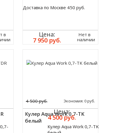
.
Доставка по Москве 450 руб.
Цена:
т в
Нет в
7 950 руб.
личии
наличии
4 500 руб.
Экономия:
0 руб.
Цена:
DR
Кулер Aqua Work 0,7-TK
4 500 руб.
белый
0,7-
Кулер Aqua Work 0,7-TK
Купить
белый