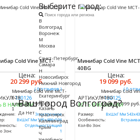
Выберите город:
В
Волгоград
Воронеж
М
Москва
С
Санкт-Петербург
ибар Cold Vine MCT-
Минибар Cold Vine MCT
Самара
40BG
Н
Цена:
Цена:
Новосибирск
20 299 руб.
19 099 руб.
Нижний Новгород
( 0 отзывов )
( 0 отз
Е
Минибар Cold Vine MCT-
Минибар Cold Vi
ить
Купить
Екатеринбург
62B
40BG
ИКУЛ:
130126
АРТИКУЛ:
130125
Ваш город Волгоград?
К
цена:
20 299 руб.
цена:
19 099 руб
Ь В НАЛИЧИИ
ЕСТЬ В НАЛИЧИИ
Казань
Да
Нет
Красноярск
ждение:
Электронное
Размер:
ВxШxГ Мм 543х43
ер:
ВxШxГ Мм 595х486х506
Особенность:
Встраив
Калининград
енность:
Отдельностоящий
Кол-Во Зон:
Крым
о Зон:
1
Ч
Челябинск