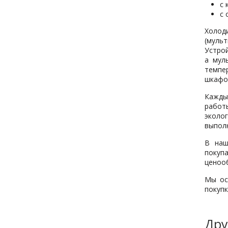
с 
с 
Холод
(муль
Устрой
а мул
темпе
шкафов
Кажды
работ
эколо
выполн
В наш
покуп
ценоо
Мы ос
покупк
Дру