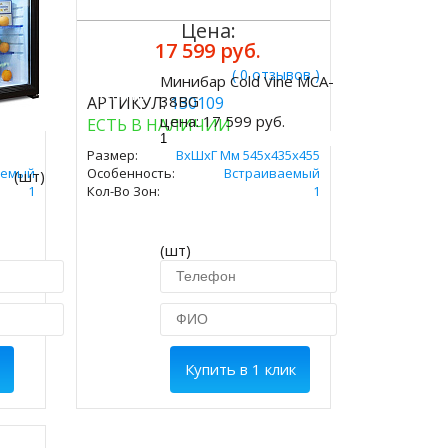
Цена:
17 599 руб.
ывов )
( 0 отзывов )
Минибар Cold Vine MCA-
Купить
38BG
АРТИКУЛ:
130109
цена:
17 599 руб.
ЕСТЬ В НАЛИЧИИ
0х480
Размер:
ВxШxГ Мм 545х435х455
аемый
Особенность:
Встраиваемый
(шт)
1
Кол-Во Зон:
1
(шт)
Купить в 1 клик