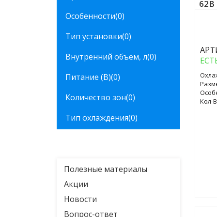
62B
Особенности
(0)
Тип установки
(0)
Куп
АРТ
Внутренний объем, л
(0)
ЕСТ
Охла
Питание (В)
(0)
Разм
Особ
Количество зон
(0)
Кол-В
Тип охлаждения
(0)
Полезные материалы
Акции
Новости
Вопрос-ответ