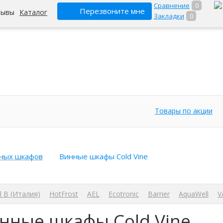
Сравнение
0
Перезвоните мне
зывы
Каталог
Закладки
0
Товары по акции
ных шкафов
Винные шкафы Cold Vine
l B (Италия)
HotFrost
AEL
Ecotronic
Barrier
AquaWell
V
нные шкафы Cold Vine