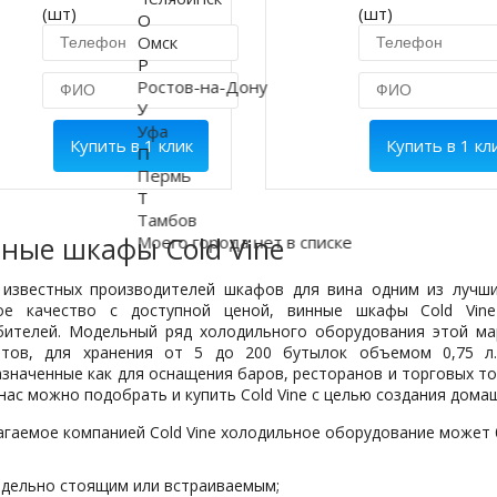
(шт)
(шт)
О
Омск
Р
Ростов-на-Дону
У
Уфа
Купить в 1 клик
Купить в 1 кл
П
Пермь
Т
Тамбов
ные шкафы Cold Vine
Моего города нет в списке
 известных производителей шкафов для вина одним из лучших
ое качество с доступной ценой, винные шкафы Cold Vine
бителей. Модельный ряд холодильного оборудования этой ма
итов, для хранения от 5 до 200 бутылок объемом 0,75 л
значенные как для оснащения баров, ресторанов и торговых то
 нас можно подобрать и купить Cold Vine с целью создания дома
агаемое компанией Cold Vine холодильное оборудование может 
дельно стоящим или встраиваемым;