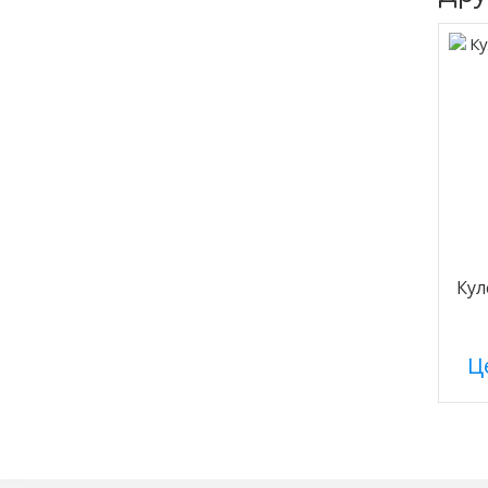
Кул
Це