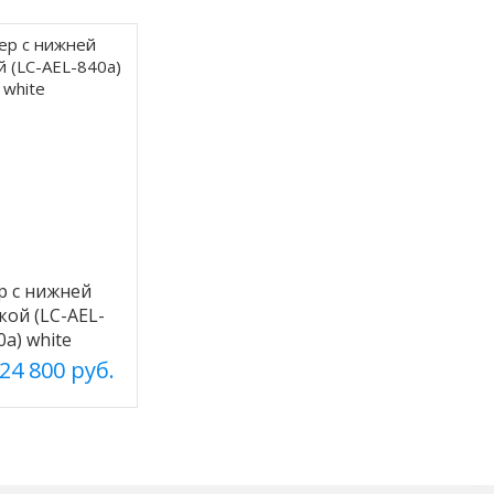
р с нижней
кой (LC-AEL-
0a) white
24 800 руб.