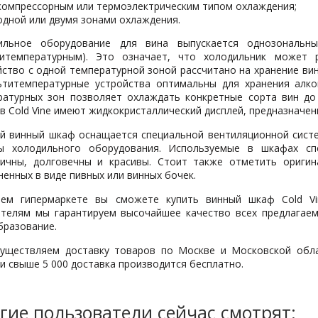
компрессорным или термоэлектрическим типом охлаждения;
одной или двумя зонами охлаждения.
ильное оборудование для вина выпускается однозональны
титемпературным). Это означает, что холодильник может 
ство с одной температурной зоной рассчитано на хранение вин
ьтитемпературные устройства оптимальны для хранения алко
ратурных зон позволяет охлаждать конкретные сорта вин до
 Cold Vine имеют жидкокристаллический дисплей, предназначе
й винный шкаф оснащается специальной вентиляционной систе
ы холодильного оборудования. Используемые в шкафах сп
гичны, долговечны и красивы. Стоит также отметить оригин
енных в виде пивных или винных бочек.
ем гипермаркете вы сможете купить винный шкаф Cold Vi
ателям мы гарантируем высочайшее качество всех предлагаем
бразование.
уществляем доставку товаров по Москве и Московской облас
и свыше 5 000 доставка производится бесплатно.
гие пользователи сейчас смотрят: