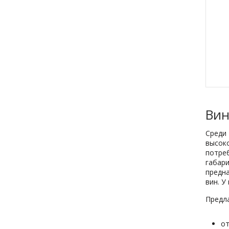
Вин
Среди
высок
потре
габар
предна
вин. У
Предл
от