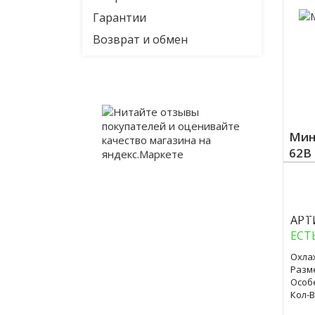
Гарантии
Возврат и обмен
Мин
62B
Куп
АРТ
ЕСТ
Охла
Разм
Особ
Кол-В