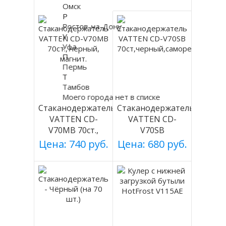
Омск
Р
Ростов-на-Дону
У
Уфа
П
Пермь
Т
Тамбов
Моего города нет в списке
Стаканодержатель
Стаканодержатель
VATTEN CD-
VATTEN CD-
V70MB 70ст.,
V70SB
черный, магнит.
70ст,черный,саморезы
Цена: 740 руб.
Цена: 680 руб.