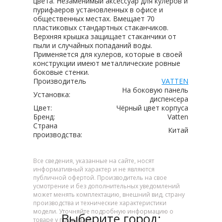
цвета. Незаменимый аксессуар для кулеров и
пурифаеров установленных в офисе и
общественных местах. Вмещает 70
пластиковых стандартных стаканчиков.
Верхняя крышка защищает стаканчики от
пыли и случайных попаданий воды.
Применяется для кулеров, которые в своей
конструкции имеют металлические ровные
боковые стенки.
Производитель
VATTEN
На боковую панель
Установка:
диспенсера
Цвет:
Чёрный цвет корпуса
Бренд:
Vatten
Страна
Китай
производства:
Все сведения, указанные на сайте, носят
информативный характер и не являются
публичной офертой. Производитель на свое
усмотрение и без дополнительных уведомлений
может менять комплектацию, внешний вид, страну
производства и технические характеристики
модели. Уточняйте подробную информацию о
Выберите город:
товаре у продавцов.