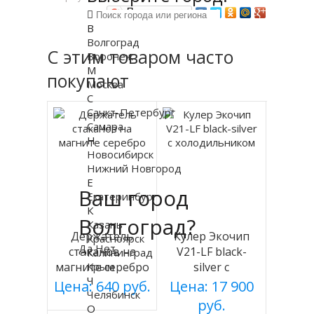
Поделиться…
В
Волгоград
С этим товаром часто
Воронеж
М
покупают
Москва
С
Санкт-Петербург
Самара
Н
Новосибирск
Нижний Новгород
Е
Ваш город
Екатеринбург
К
Волгоград?
Казань
Держатель
Кулер Экочип
Красноярск
Да
Нет
стаканов на
V21-LF black-
Калининград
Крым
магните серебро
silver с
Ч
холодильником
Цена: 640 руб.
Цена: 17 900
Челябинск
руб.
О