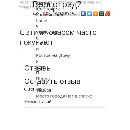
Волгоград?
модели. Уточняйте подробную информацию о
Казань
товаре у продавцов.
Красноярск
Да
Нет
Поделиться…
Калининград
Крым
Ч
С этим товаром часто
Челябинск
О
покупают
Омск
Р
Ростов-на-Дону
У
Отзывы
Уфа
П
Пермь
Оставить отзыв
Т
Оценка:
Тамбов
Моего города нет в списке
Комментарий