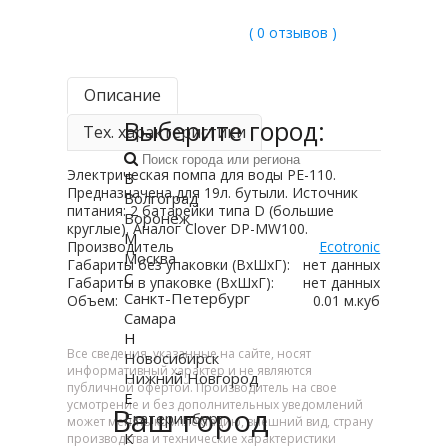
( 0 отзывов )
Описание
Выберите город:
Тех. характеристики
Электрическая помпа для воды PE-110.
В
Предназначена для 19л. бутыли. Источник
Волгоград
питания: 2 батарейки типа D (большие
Воронеж
круглые). Аналог Clover DP-MW100.
М
Производитель
Ecotronic
Москва
Габариты без упаковки (ВxШxГ):
нет данных
С
Габариты в упаковке (ВxШxГ):
нет данных
Санкт-Петербург
Объем:
0.01 м.куб
Самара
Н
Все сведения, указанные на сайте, носят
Новосибирск
информативный характер и не являются
Нижний Новгород
публичной офертой. Производитель на свое
Е
усмотрение и без дополнительных уведомлений
Ваш город
Екатеринбург
может менять комплектацию, внешний вид, страну
К
производства и технические характеристики