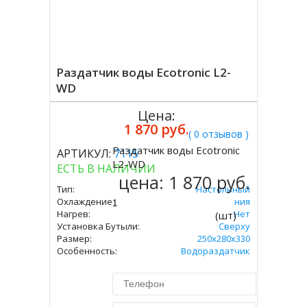
Раздатчик воды Ecotronic L2-
WD
Цена:
1 870 руб.
( 0 отзывов )
Раздатчик воды Ecotronic
АРТИКУЛ:
7115
Купить
L2-WD
ЕСТЬ В НАЛИЧИИ
цена:
1 870 руб.
Тип:
Настольный
Охлаждение:
Без Охлаждения
Нагрев:
Нет
(шт)
Установка Бутыли:
Сверху
Размер:
250x280x330
Особенность:
Водораздатчик