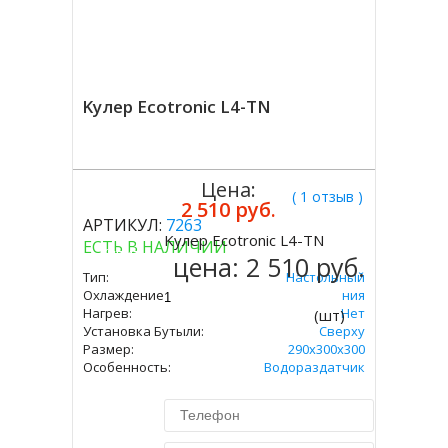
Kулер Ecotronic L4-TN
Цена:
( 1 отзыв )
2 510 руб.
АРТИКУЛ:
7263
Kулер Ecotronic L4-TN
ЕСТЬ В НАЛИЧИИ
Купить
цена:
2 510 руб.
Тип:
Настольный
Охлаждение:
Без Охлаждения
Нагрев:
Нет
(шт)
Установка Бутыли:
Сверху
Размер:
290x300х300
Особенность:
Водораздатчик