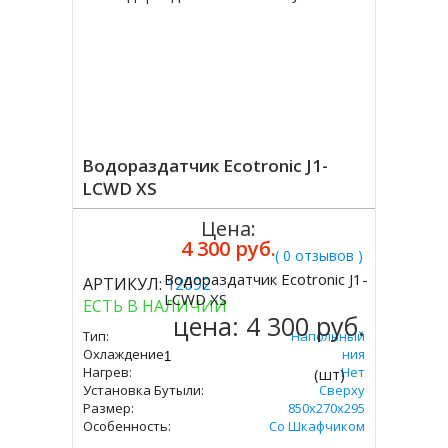
Водораздатчик Ecotronic J1-
LCWD XS
Цена:
4 300 руб.
( 0 отзывов )
Водораздатчик Ecotronic J1-
АРТИКУЛ:
12092
Купить
LCWD XS
ЕСТЬ В НАЛИЧИИ
цена:
4 300 руб.
Тип:
Напольный
Охлаждение:
Без Охлаждения
Нагрев:
Нет
(шт)
Установка Бутыли:
Сверху
Размер:
850x270x295
Особенность:
Со Шкафчиком