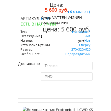
Цена:
5 600 руб.
( 0 отзывов )
Кулер VATTEN V42NFH
АРТИКУЛ:
6039
Купить
водораздатчик
ЕСТЬ В НАЛИЧИИ
цена:
5 600 руб.
Тип:
Напольный
Охлаждение:
Без Охлаждения
Нагрев:
Нет
(шт)
Установка Бутыли:
Сверху
Размер:
270х320х920
Особенность:
Водораздатчик
Доставка по Москве 450 руб.
Купить в 1 клик