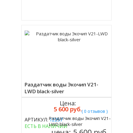
Купить в 1 клик
Раздатчик воды Экочип V21-
LWD black-silver
Цена:
5 600 руб.
( 0 отзывов )
Раздатчик воды Экочип V21-
АРТИКУЛ:
12257
Купить
LWD black-silver
ЕСТЬ В НАЛИЧИИ
цена:
5 600 руб.