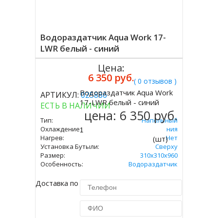
Водораздатчик Aqua Work 17-
LWR белый - синий
Цена:
6 350 руб.
( 0 отзывов )
Водораздатчик Aqua Work
АРТИКУЛ:
025886
Купить
17-LWR белый - синий
ЕСТЬ В НАЛИЧИИ
цена:
6 350 руб.
Тип:
Напольный
Охлаждение:
Без Охлаждения
Нагрев:
Нет
(шт)
Установка Бутыли:
Сверху
Размер:
310х310х960
Особенность:
Водораздатчик
Доставка по Москве 450 руб.