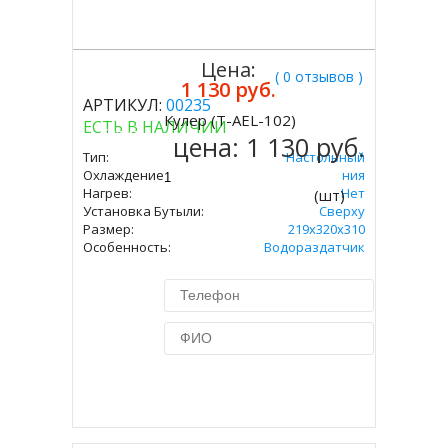
Цена:
( 0 отзывов )
1 130 руб.
АРТИКУЛ:
00235
Кулер (T-AEL-102)
ЕСТЬ В НАЛИЧИИ
Купить
цена:
1 130 руб.
Тип:
Настольный
Охлаждение:
Без Охлаждения
Нагрев:
Нет
(шт)
Установка Бутыли:
Сверху
Размер:
219х320х310
Особенность:
Водораздатчик
Купить в 1 клик