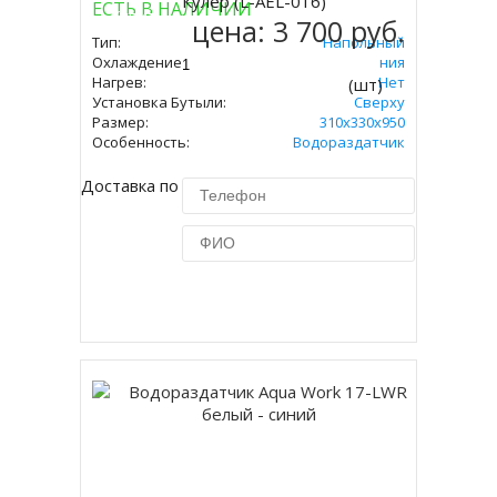
Кулер (L-AEL-016)
ЕСТЬ В НАЛИЧИИ
Купить
цена:
3 700 руб.
Тип:
Напольный
Охлаждение:
Без Охлаждения
Нагрев:
Нет
(шт)
Установка Бутыли:
Сверху
Размер:
310х330х950
Особенность:
Водораздатчик
Доставка по Москве 450 руб.
Купить в 1 клик