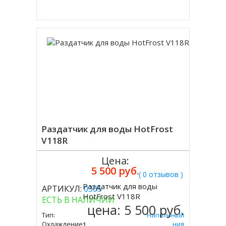
Купить в 1 клик
Раздатчик для воды HotFrost
V118R
Цена:
5 500 руб.
( 0 отзывов )
Раздатчик для воды
АРТИКУЛ:
0305
Купить
HotFrost V118R
ЕСТЬ В НАЛИЧИИ
цена:
5 500 руб.
Тип:
Напольный
Охлаждение:
Без Охлаждения