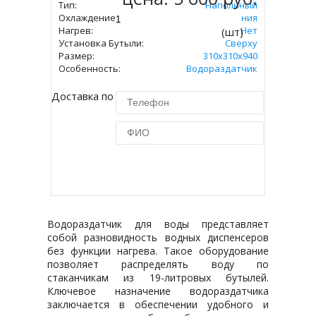
Тип:
Напольный
Охлаждение:
Без Охлаждения
Нагрев:
Нет
(шт)
Установка Бутыли:
Сверху
Размер:
310x310х940
Особенность:
Водораздатчик
Доставка по Москве 450 руб.
Купить в 1 клик
Водораздатчик для воды представляет
собой разновидность водных диспенсеров
без функции нагрева. Такое оборудование
позволяет распределять воду по
стаканчикам из 19-литровых бутылей.
Ключевое назначение водораздатчика
заключается в обеспечении удобного и