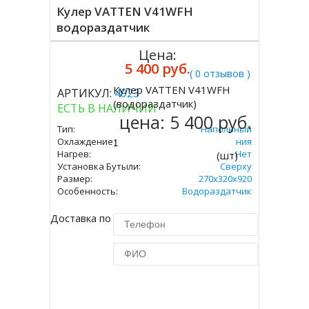
Кулер VATTEN V41WFH
водораздатчик
Цена:
5 400 руб.
( 0 отзывов )
Кулер VATTEN V41WFH
АРТИКУЛ:
4923
Купить
(водораздатчик)
ЕСТЬ В НАЛИЧИИ
цена:
5 400 руб.
Тип:
Напольный
Охлаждение:
Без Охлаждения
Нагрев:
Нет
(шт)
Установка Бутыли:
Сверху
Размер:
270х320х920
Особенность:
Водораздатчик
Доставка по Москве 450 руб.
Купить в 1 клик