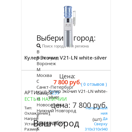
Выберите город:
В
Кулер Экочип V21-LN white-silver
Волгоград
Воронеж
М
Москва
Цена:
С
7 800 руб.
( 0 отзывов )
Санкт-Петербург
Кулер Экочип V21-LN white-
АРТИКУЛ:
7239
Самара
Купить
silver
ЕСТЬ В НАЛИЧИИ
Н
цена:
7 800 руб.
Новосибирск
Тип:
Напольный
Нижний Новгород
Охлаждение:
Без Охлаждения
Е
Нагрев:
Да
(шт)
Ваш город
Екатеринбург
Установка Бутыли:
Сверху
К
Размер:
310х310х940