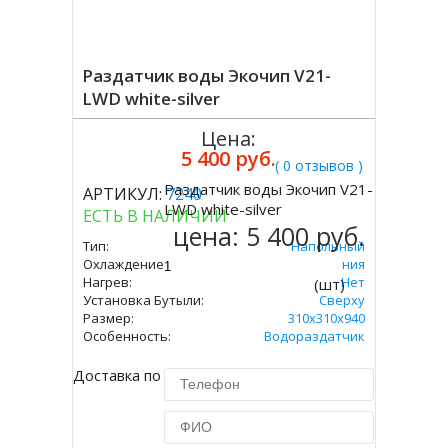
Раздатчик воды Экочип V21-
LWD white-silver
Цена:
5 400 руб.
( 0 отзывов )
Раздатчик воды Экочип V21-
АРТИКУЛ:
7240
Купить
LWD white-silver
ЕСТЬ В НАЛИЧИИ
цена:
5 400 руб.
Тип:
Напольный
Охлаждение:
Без Охлаждения
Нагрев:
Нет
(шт)
Установка Бутыли:
Сверху
Размер:
310x310х940
Особенность:
Водораздатчик
Доставка по Москве 450 руб.