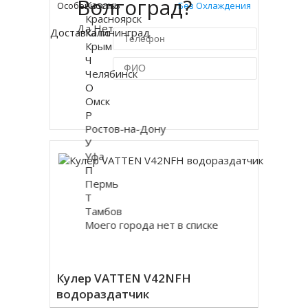
Волгоград?
Казань
Особенность:
Без Охлаждения
Красноярск
Да
Нет
Доставка по Москве 450 руб.
Калининград
Крым
Ч
Челябинск
О
Омск
Купить в 1 клик
Р
Ростов-на-Дону
У
Уфа
П
Пермь
Т
Тамбов
Моего города нет в списке
Кулер VATTEN V42NFH
водораздатчик