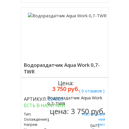
Водораздатчик Aqua Work 0,7-
TWR
Цена:
3 750 руб.
( 0 отзывов )
Водораздатчик Aqua Work
АРТИКУЛ:
024609
Купить
0,7-TWR
ЕСТЬ В НАЛИЧИИ
цена:
3 750 руб.
Тип:
Настольный
Охлаждение:
Без Охлаждения
Нагрев:
Нет
(шт)