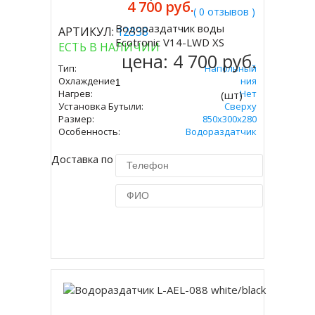
4 700 руб.
( 0 отзывов )
Водораздатчик воды
АРТИКУЛ:
12338
Купить
Ecotronic V14-LWD XS
ЕСТЬ В НАЛИЧИИ
цена:
4 700 руб.
Тип:
Напольный
Охлаждение:
Без Охлаждения
Нагрев:
Нет
(шт)
Установка Бутыли:
Сверху
Размер:
850x300x280
Особенность:
Водораздатчик
Доставка по Москве 450 руб.
Купить в 1 клик