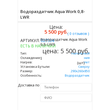
Водораздатчик Aqua Work 0,8-
LWR
Цена:
5 500 руб.
( 0 отзывов )
Водораздатчик Aqua Work
АРТИКУЛ:
027934
Купить
0,8-LWR
ЕСТЬ В НАЛИЧИИ
цена:
5 500 руб.
Тип:
Напольный
Охлаждение:
Без Охлаждения
Нагрев:
Нет
(шт)
Установка Бутыли:
Сверху
Размер:
290х260х850
Особенность:
Водораздатчик
Доставка по Москве 450 руб.