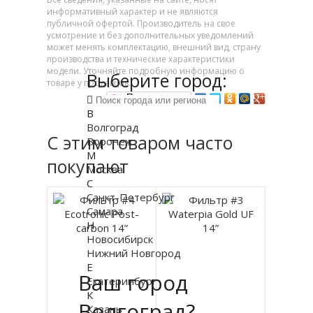
информативный характер и не являются
публичной офертой. Производитель на свое
усмотрение и без дополнительных уведомлений
может менять комплектацию, внешний вид, страну
производства и технические характеристики
модели. Уточняйте подробную информацию о
Выберите город:
товаре у продавцов.
Поделиться…
В
Волгоград
С этим товаром часто
Воронеж
М
покупают
Москва
С
Санкт-Петербург
Самара
Н
Новосибирск
Нижний Новгород
Е
Ваш город
Екатеринбург
К
Волгоград?
Казань