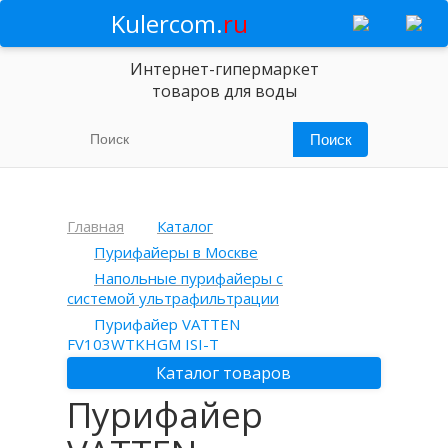
Kulercom.
ru
Интернет-гипермаркет
товаров для воды
Главная
Каталог
Пурифайеры в Москве
Напольные пурифайеры с
системой ультрафильтрации
Пурифайер VATTEN
FV103WTKHGM ISI-T
Каталог товаров
Пурифайер