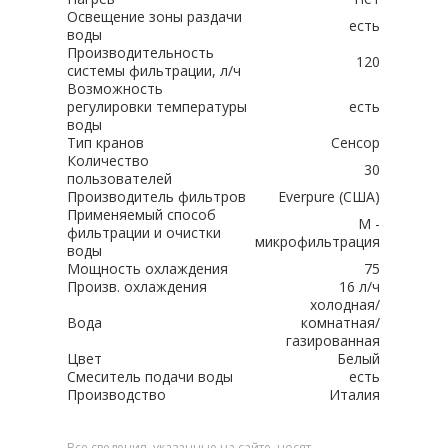
Освещение зоны раздачи
есть
воды
Производительность
120
системы фильтрации, л/ч
Возможность
регулировки температуры
есть
воды
Тип кранов
Сенсор
Количество
30
пользователей
Производитель фильтров
Everpure (США)
Применяемый способ
М -
фильтрации и очистки
микрофильтрация
воды
Мощность охлаждения
75
Произв. охлаждения
16 л/ч
холодная/
Вода
комнатная/
газированная
Цвет
Белый
Смеситель подачи воды
есть
Производство
Италия
Все сведения, указанные на сайте, носят