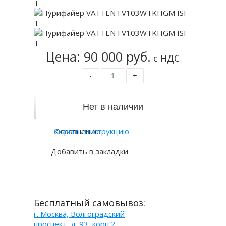
Цена: 90 000 руб.
с НДС
-
+
К сравнению
Скачать инструкцию
Добавить в закладки
Бесплатный самовывоз:
г. Москва, Волгоградский
проспект, д. 93, корп.2