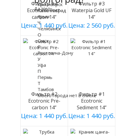
Фильтр #4
Фильтр #3
Красноярск
Да
Нет
Ecotronic Post-
Waterpia Gold UF
Калининград
Крым
carbon 14”
14”
Ч
Цена: 1 440 руб.
Цена: 2 560 руб.
Челябинск
О
Омск
Р
Ростов-на-Дону
У
Уфа
П
Пермь
Т
Тамбов
Фильтр #2
Фильтр #1
Моего города нет в списке
Ecotronic Pre-
Ecotronic
carbon 14”
Sediment 14”
Цена: 1 440 руб.
Цена: 1 440 руб.