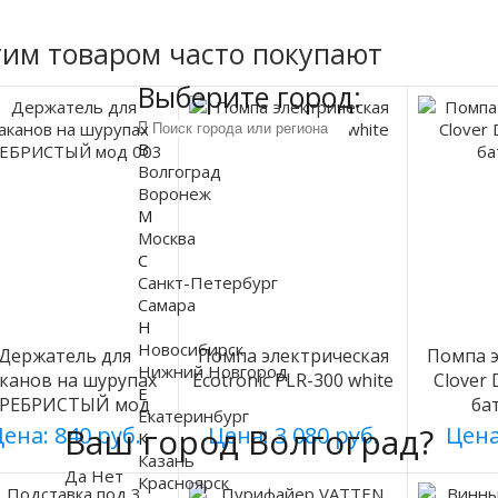
тим товаром часто покупают
Выберите город:
В
Волгоград
Воронеж
М
Москва
С
Санкт-Петербург
Самара
Н
Новосибирск
Держатель для
Помпа электрическая
Помпа э
Нижний Новгород
аканов на шурупах
Ecotronic PLR-300 white
Clover
Е
ЕРЕБРИСТЫЙ мод
ба
Екатеринбург
003
Ваш город Волгоград?
ена: 840 руб.
Цена: 3 080 руб.
Цена
К
Казань
Да
Нет
Красноярск