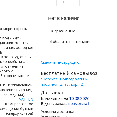
-
+
 компрессорным
К сравнению
 воды - до 6
Добавить в закладки
дильник 20л. Три
 горячая, холодная
ы.
к золоту), очень
тылеприёмник,
Скачать инструкцию
зготовлены из
ивого к
Бесплатный самовывоз:
 Боковые панели
г. Москва, Волгоградский
проспект, д. 93, корп.2
ды из нержавеющей
ключение питания,
Доставка:
 охлаждения).
Ближайшая на
10.08.2026
VATTEN
В день заказа
возможна
Компрессорное
азмещение бутыли
Условия доставки
(сверху кулера)
Условия оплаты