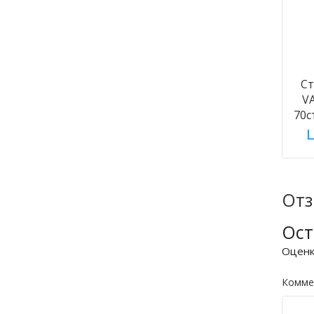
С
V
70с
Ц
От
Ост
Оцен
Комме