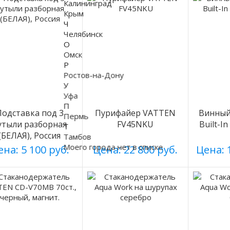
Калининград
Крым
Ч
Челябинск
О
Омск
Р
Ростов-на-Дону
У
Уфа
П
Подставка под 3
Пурифайер VATTEN
Винный 
Пермь
утыли разборная
FV45NKU
Built-I
Т
(БЕЛАЯ), Россия
Тамбов
Моего города нет в списке
на: 5 100 руб.
Цена: 22 800 руб.
Цена: 