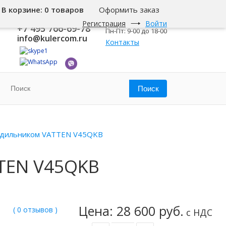
В корзине:
0 товаров
Оформить заказ
8 800 500-345-1
Москва
Регистрация
Войти
+7 495 766-69-78
Пн-Пт: 9-00 до 18-00
info@kulercom.ru
Контакты
лодильником VATTEN V45QKB
TEN V45QKB
Цена: 28 600 руб.
( 0 отзывов )
с НДС