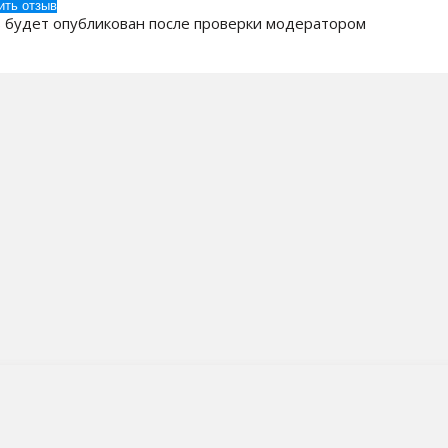
 будет опубликован после проверки модератором
 Компании
Бренды
ак заказать?
Кулеры для воды
оставка
Пурифайеры
плата
Помпы для воды