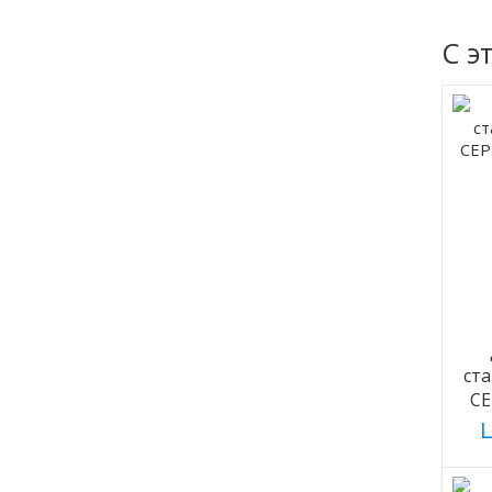
С э
ст
С
Ц