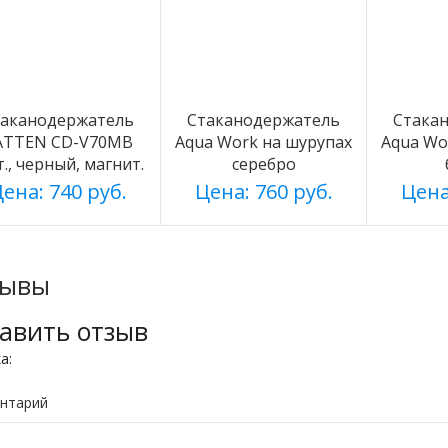
таканодержатель
Стаканодержатель
Стака
ATTEN CD-V70MB
Aqua Work на шурупах
Aqua Wo
т., черный, магнит.
серебро
ена: 740 руб.
Цена: 760 руб.
Цена
зывы
авить отзыв
ка:
нтарий