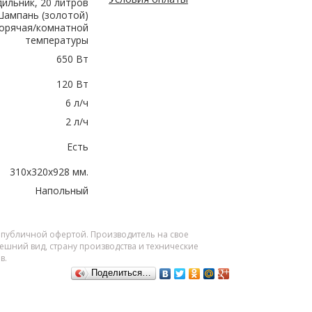
ильник, 20 литров
ампань (золотой)
горячая/комнатной
температуры
650 Вт
120 Вт
6 л/ч
2 л/ч
Есть
310х320х928 мм.
Напольный
я публичной офертой. Производитель на свое
шний вид, страну производства и технические
в.
Поделиться…