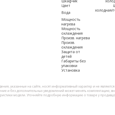
Шкафчик
холод
Цвет
Ш
холодная/
Вода
Мощность
нагрева
Мощность
охлаждения
Произв. нагрева
Произв.
охлаждения
Защита от
детей
Габариты без
упаковки
Установка
дения, указанные на сайте, носят информативный характер и не являютс
ение и без дополнительных уведомлений может менять комплектацию, вне
еристики модели. Уточняйте подробную информацию о товаре у продавцо