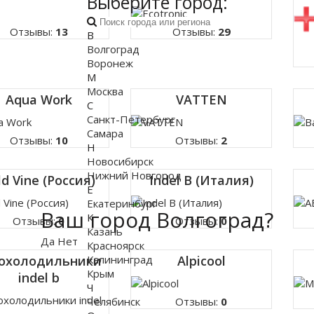
Выберите город:
Отзывы:
13
Отзывы:
29
В
Волгоград
Воронеж
М
Москва
Aqua Work
VATTEN
С
Санкт-Петербург
Самара
Отзывы:
10
Отзывы:
2
Н
Новосибирск
Нижний Новгород
ld Vine (Россия)
Indel B (Италия)
Е
Екатеринбург
Ваш город Волгоград?
К
Отзывы:
0
Отзывы:
0
Казань
Да
Нет
Красноярск
Калининград
охолодильники
Alpicool
Крым
indel b
Ч
Челябинск
Отзывы:
0