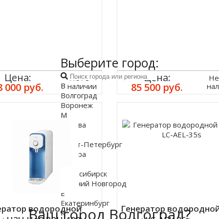
Выберите город:
Цена:
Цена:
Нет в
Не
8 000 руб.
85 500 руб.
В
наличии
на
Волгоград
Воронеж
М
Москва
С
Санкт-Петербург
Самара
Н
Новосибирск
Нижний Новгород
Е
Екатеринбург
ератор водородной
Генератор водородно
Ваш город Волгоград?
К