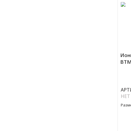
Ион
BTM
АРТ
НЕТ
Разм