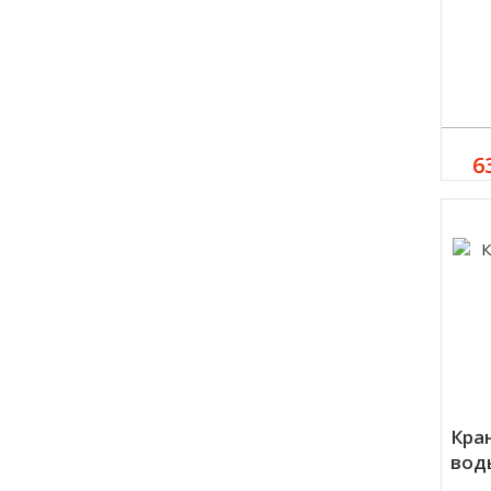
6
Кра
вод