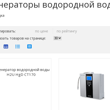
нераторы водородной во
тировать:
по цене
по рейтингу
зать товаров на странице: