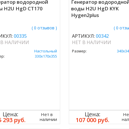
ератор водородной
Генератор водородно
ы H2U HgD CT170
воды H2U HgD KYK
Hygen2plus
( 0 отзывов )
( 0 отз
ИКУЛ:
00335
АРТИКУЛ:
00342
 В НАЛИЧИИ
НЕТ В НАЛИЧИИ
Настольный
Размер:
340х34
ер:
330х170х355
Цена:
Цена:
Нет в
Не
5 293 руб.
107 000 руб.
наличии
на