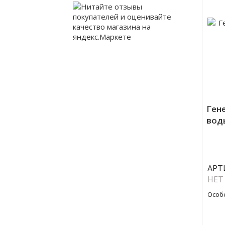
Ген
вод
АРТ
НЕТ
Особ