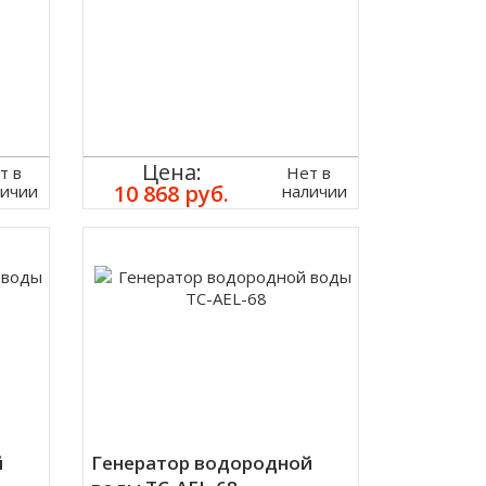
Цена:
т в
Нет в
10 868 руб.
личии
наличии
й
Генератор водородной