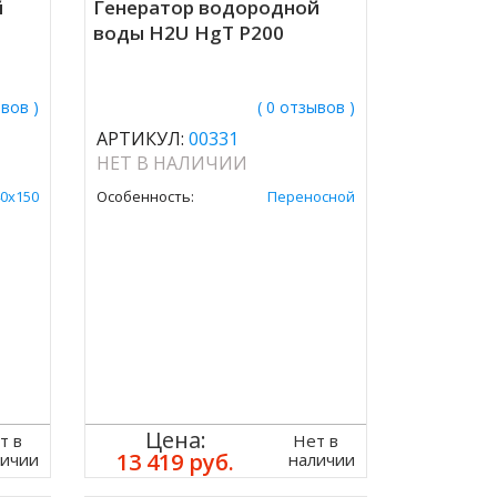
й
Генератор водородной
воды H2U HgT P200
ывов )
( 0 отзывов )
АРТИКУЛ:
00331
НЕТ В НАЛИЧИИ
0х150
Особенность:
Переносной
Цена:
т в
Нет в
13 419 руб.
личии
наличии