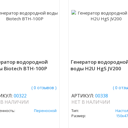
ератор водородной
Генератор водородно
ы Biotech BTH-100P
воды H2U HgS JV200
( 0 отзывов )
( 0 отз
ИКУЛ:
00322
АРТИКУЛ:
00338
 В НАЛИЧИИ
НЕТ В НАЛИЧИИ
енность:
Переносной
Тип:
Насто
Размер:
150х47