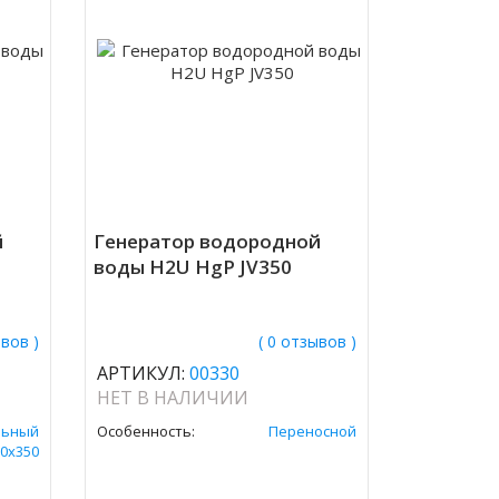
й
Генератор водородной
воды H2U HgP JV350
ывов )
( 0 отзывов )
АРТИКУЛ:
00330
НЕТ В НАЛИЧИИ
льный
Особенность:
Переносной
0х350