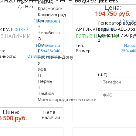
ы H2U HgS PPH-100
воды LC-AEL-35s
Казань
Да
Нет
Цена:
Красноярск
194 750 руб.
Калининград
Крым
( 0 отзывов )
( 0 отз
Генератор водо
Ч
Купить
воды LC-AEL-35s
ИКУЛ:
00337
АРТИКУЛ:
00340
Челябинск
цена:
194 750 ру
 В НАЛИЧИИ
ЕСТЬ В НАЛИЧИИ
О
Омск
Настольный
Тип:
Напо
Р
ер:
115x436x340
Размер:
250х440
енность:
От Водопровода
Ростов-на-Дону
У
Уфа
(шт)
П
Пермь
Т
Тамбов
Моего города нет в списке
Купить в 1 кл
Цена:
Нет в
6 500 руб.
наличии