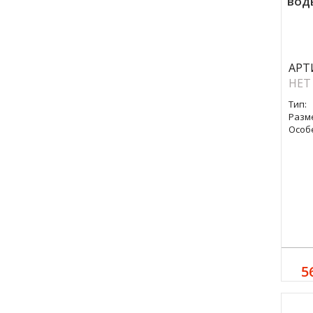
вод
АРТ
НЕТ
Тип:
Разм
Особ
5