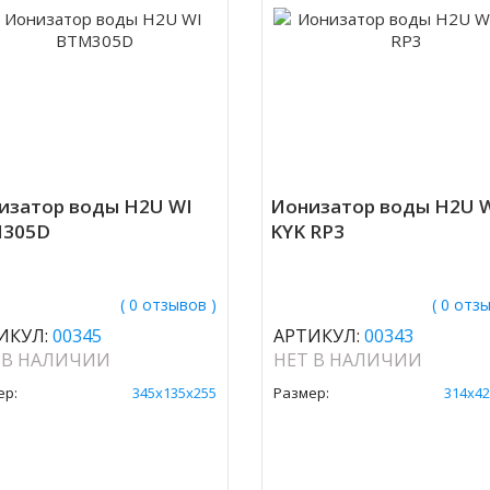
изатор воды H2U WI
Ионизатор воды H2U 
305D
KYK RP3
( 0 отзывов )
( 0 отз
ИКУЛ:
00345
АРТИКУЛ:
00343
 В НАЛИЧИИ
НЕТ В НАЛИЧИИ
ер:
345х135х255
Размер:
314х42