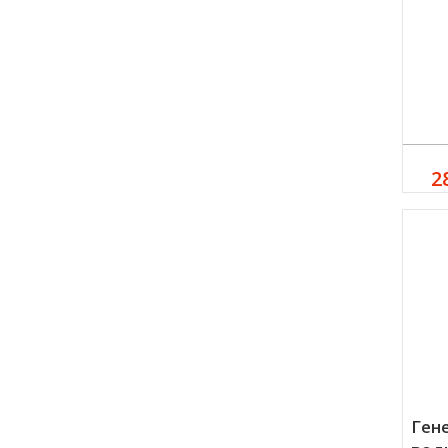
2
Ген