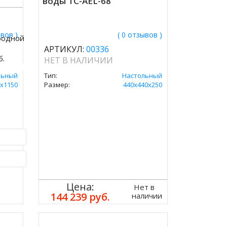
воды TC-AEL-68
ывов )
( 0 отзывов )
родной
АРТИКУЛ:
00336
б.
НЕТ В НАЛИЧИИ
льный
Тип:
Настольный
х1150
Размер:
440x440x250
ик
Цена:
Нет в
144 239 руб.
наличии