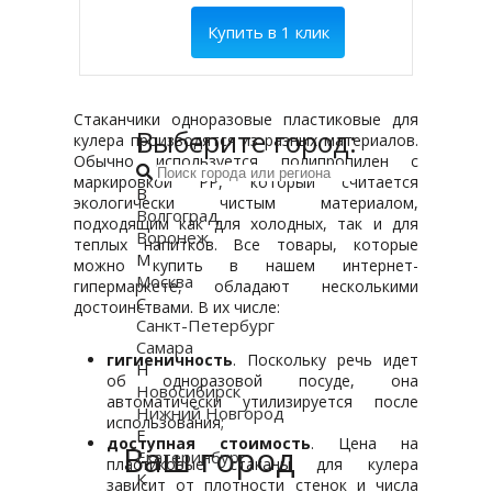
Купить в 1 клик
Стаканчики одноразовые пластиковые для
Выберите город:
кулера производятся из разных материалов.
Обычно используется полипропилен с
маркировкой PP, который считается
В
экологически чистым материалом,
Волгоград
подходящим как для холодных, так и для
Воронеж
теплых напитков. Все товары, которые
М
можно купить в нашем интернет-
Москва
гипермаркете, обладают несколькими
С
достоинствами. В их числе:
Санкт-Петербург
Самара
гигиеничность
. Поскольку речь идет
Н
об одноразовой посуде, она
Новосибирск
автоматически утилизируется после
Нижний Новгород
использования;
Е
доступная стоимость
. Цена на
Ваш город
Екатеринбург
пластиковые стаканы для кулера
К
зависит от плотности стенок и числа