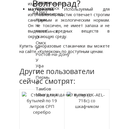
Волгоград?
Казань
изделий в упаковке;
Красноярск
материалы
. Используемый для
Да
Нет
Калининград
изготовления пластик отвечает строгим
Крым
санитарным и экологическим нормам.
Ч
Он не токсичен, не имеет запаха и не
Челябинск
выделяет вредных веществ в
окружающую среду.
О
Омск
Купить одноразовые стаканчики вы можете
Р
на сайте «Кулерком» по доступным ценам.
Ростов-на-Дону
У
Уфа
Другие пользователи
П
Пермь
сейчас смотрят:
Т
Тамбов
Моего города нет в списке