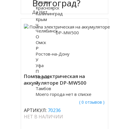
Волгоград?
Казань
Купить в 1 клик
Красноярск
Да
Нет
Калининград
Крым
Ч
Челябинск
О
Омск
Р
Ростов-на-Дону
У
Уфа
П
Помпа электрическая на
Пермь
аккумуляторе DP-MW500
Т
Тамбов
Моего города нет в списке
( 0 отзывов )
АРТИКУЛ:
70236
НЕТ В НАЛИЧИИ