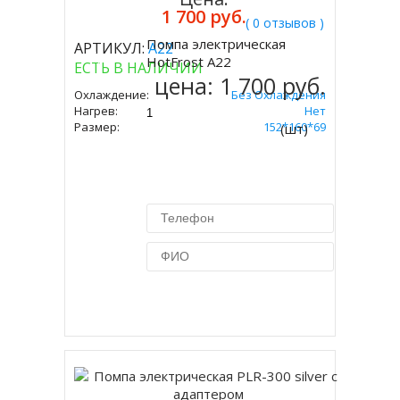
1 700 руб.
( 0 отзывов )
Помпа электрическая
АРТИКУЛ:
А22
Купить
HotFrost A22
ЕСТЬ В НАЛИЧИИ
цена:
1 700 руб.
Охлаждение:
Без Охлаждения
Нагрев:
Нет
Размер:
152*160*69
(шт)
Купить в 1 клик