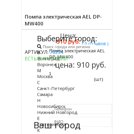
Помпа электрическая AEL DP-
MW400
Цена:
Выберите город:
910 руб.
( 0 отзывов )
Помпа электрическая AEL
АРТИКУЛ:
70234
В
Купить
DP-MW400
ЕСТЬ В НАЛИЧИИ
Волгоград
цена:
910 руб.
Воронеж
М
Москва
(шт)
С
Санкт-Петербург
Самара
Н
Новосибирск
Нижний Новгород
Е
Ваш город
Екатеринбург
К