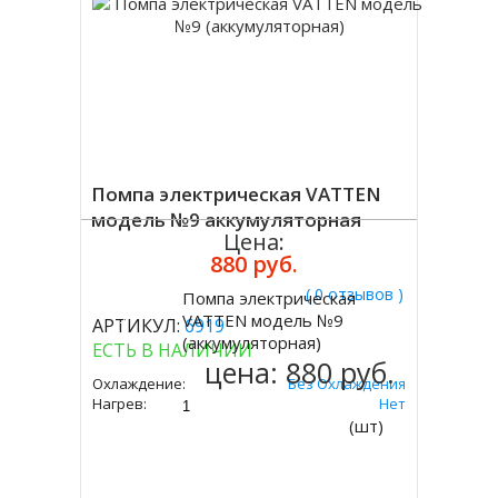
Помпа электрическая VATTEN
модель №9 аккумуляторная
Цена:
880 руб.
( 0 отзывов )
Помпа электрическая
Купить
VATTEN модель №9
АРТИКУЛ:
6919
(аккумуляторная)
ЕСТЬ В НАЛИЧИИ
цена:
880 руб.
Охлаждение:
Без Охлаждения
Нагрев:
Нет
(шт)