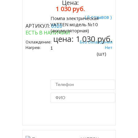
Цена:
1 030 руб.
( 0 отзывов )
Помпа электрическая
Купить
VATTEN модель №10
АРТИКУЛ:
6920
(аккумуляторная)
ЕСТЬ В НАЛИЧИИ
цена:
1 030 руб.
Охлаждение:
Без Охлаждения
Нагрев:
Нет
(шт)
Купить в 1 клик