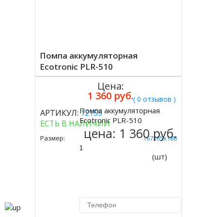
Помпа аккумуляторная
Ecotronic PLR-510
Цена:
1 360 руб.
( 0 отзывов )
Помпа аккумуляторная
АРТИКУЛ:
12155
Купить
Ecotronic PLR-510
ЕСТЬ В НАЛИЧИИ
цена:
1 360 руб.
Размер:
167x65x188
(шт)