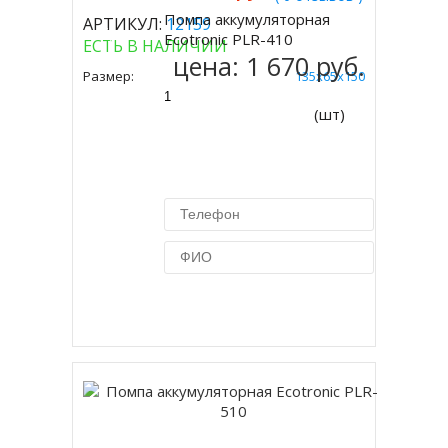
Помпа аккумуляторная
АРТИКУЛ:
12159
Купить
Ecotronic PLR-410
ЕСТЬ В НАЛИЧИИ
цена:
1 670 руб.
Размер:
135x65x150
(шт)
Купить в 1 клик