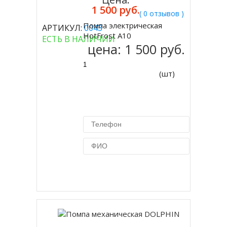
1 500 руб.
( 0 отзывов )
Помпа электрическая
АРТИКУЛ:
0043
Купить
HotFrost A10
ЕСТЬ В НАЛИЧИИ
цена:
1 500 руб.
(шт)
Купить в 1 клик