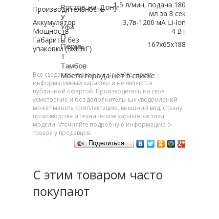
1,5 л/мин, подача 180
Ростов-на-Дону
Производительность
мл за 8 сек
У
Аккумулятор
3,7в-1200 мА Li-Ion
Уфа
Мощность
4 Вт
П
Габариты без
167x65x188
Пермь
упаковки (ВxШxГ)
Т
Тамбов
Все сведения, указанные на сайте, носят
Моего города нет в списке
информативный характер и не являются
публичной офертой. Производитель на свое
усмотрение и без дополнительных уведомлений
может менять комплектацию, внешний вид, страну
производства и технические характеристики
модели. Уточняйте подробную информацию о
товаре у продавцов.
Поделиться…
С этим товаром часто
покупают