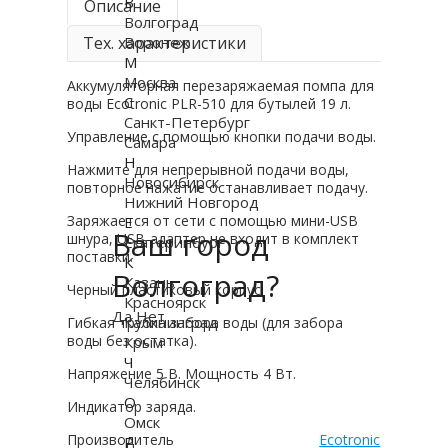
В
Описание
Волгоград
Тех. характеристики
Воронеж
М
Москва
Аккумуляторная перезаряжаемая помпа для
С
воды Ecotronic PLR-510 для бутылей 19 л.
Санкт-Петербург
Управление с помощью кнопки подачи воды.
Самара
Н
Нажмите для непрерывной подачи воды,
Новосибирск
повторное нажатие останавливает подачу.
Нижний Новгород
Заряжается от сети с помощью мини-USB
Е
Ваш город
шнура, USB-адаптер не входит в комплект
Екатеринбург
поставки.
К
Волгоград?
Казань
Черный пластиковый корпус.
Красноярск
Да
Нет
Калининград
Гибкая трубка забора воды (для забора
воды без остатка).
Крым
Ч
Напряжение 5 В. Мощность 4 Вт.
Челябинск
О
Индикатор заряда.
Омск
Производитель
Ecotronic
Р