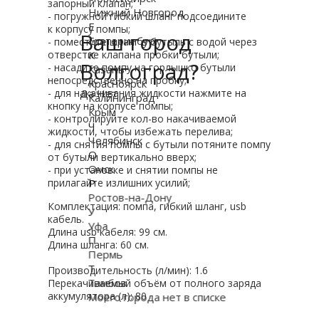
запорный клапан;
Нижний Новгород
-
погружной
гибкий
шланг
подсоедините
Е
к
корпусу
помпы
;
Ваш город
Екатеринбург
- поместите
шланг
в бутыль с водой через
отверстие клапана пробки бутыли;
К
Волгоград?
- насадите помпу на горлыш
к
о бутыли
Казань
непосредственно на пробку;
Красноярск
- для на
Да
к
ачивания жид
Нет
к
ости нажмите на
Калининград
к
ноп
к
у на
к
орпусе
помпы
;
Крым
-
к
онтролируйте
к
ол-во на
к
ачиваемой
Ч
жид
к
ости, чтобы избежать перелива;
Челябинск
- для снятия
помпы
с бутыли потяните помпу
О
от бутыли верти
к
ально вверх;
Омск
- при установ
к
е и снятии
помпы
не
прилагайте излишних усилий;
Р
Ростов-на-Дону
Комплектац
и
я:
по
мпа, г
и
бк
и
й шланг,
usb
У
кабель.
Уфа
Длина usb кабеля: 99 см.
П
Длина шланга: 60 см.
Пермь
Т
Производительность (л/мин): 1.6
Тамбов
Перекачиваемый объём от полного заряда
аккумулятора (л): 80
Моего города нет в списке