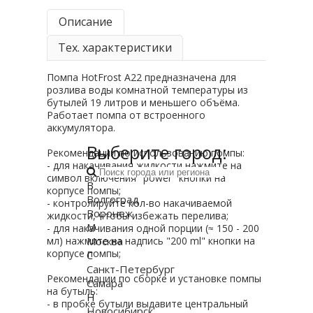
Описание
Тех. характеристики
Помпа HotFrost A22 предназначена для
розлива воды комнатной температуры из
бутылей 19 литров и меньшего объёма.
Работает помпа от встроенного
аккумулятора.
Выберите город:
Рекомендации по
использованию
помпы:
- для накачивания жидкости
нажмите
на
символ
включения
"
power
" кнопки на
В
корпусе помпы;
Волгоград
- контролируйте кол-во накачиваемой
Воронеж
жидкости, чтобы избежать перелива;
М
- для накачивания одной
порции
(≈ 150 - 200
мл)
нажмите
Москва
на надпись "200
ml
" кнопки на
корпусе помпы;
С
Санкт-Петербург
Ре
к
омендации по сбор
к
е и установ
к
е
помпы
Самара
на бутыль:
Н
- в пробке бутыли выдавите центральный
Новосибирск