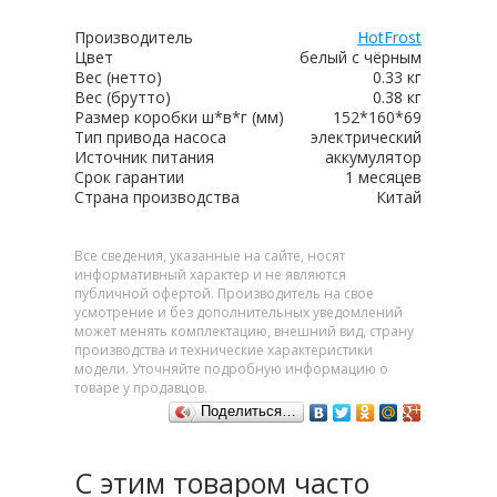
Производитель
HotFrost
Цвет
белый с чёрным
Вес (нетто)
0.33 кг
Вес (брутто)
0.38 кг
Размер коробки ш*в*г (мм)
152*160*69
Тип привода насоса
электрический
Источник питания
аккумулятор
Срок гарантии
1 месяцев
Страна производства
Китай
Все сведения, указанные на сайте, носят
информативный характер и не являются
публичной офертой. Производитель на свое
усмотрение и без дополнительных уведомлений
может менять комплектацию, внешний вид, страну
производства и технические характеристики
модели. Уточняйте подробную информацию о
товаре у продавцов.
Поделиться…
С этим товаром часто