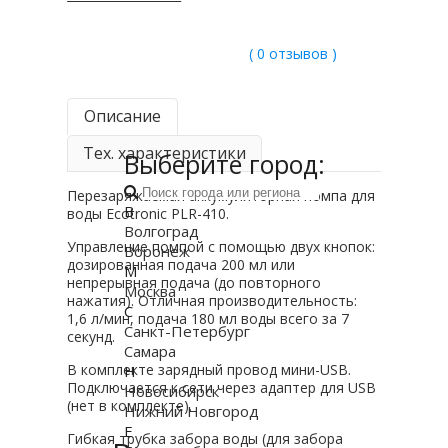
( 0 отзывов )
Описание
Тех. характеристики
Выберите город:
Перезаряжаемая аккумуляторная помпа для
В
воды Ecotronic PLR-410.
Волгоград
Управление помпой с помощью двух кнопок:
Воронеж
дозированная подача 200 мл или
М
непрерывная подача (до повторного
Москва
нажатия). Отличная производительность:
С
1,6 л/мин, подача 180 мл воды всего за 7
Санкт-Петербург
секунд.
Самара
В комплекте зарядный провод мини-USB.
Н
Подключается к сети через адаптер для USB
Новосибирск
(нет в комплекте).
Нижний Новгород
Е
Гибкая трубка забора воды (для забора