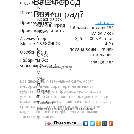
Ваш город
Екатеринбург
воды без остатка).
К
Волгоград?
Индикатор заряда.
Казань
Красноярск
Производитель
Ecotronic
Да
Нет
Калининград
1,6 л/мин, подача 180
Производительность
Крым
мл за 7 сек
Ч
Аккумулятор
3,7в-1200 мА Li-Ion
Челябинск
Мощность
4 Вт
О
подача воды 0.2л или
Особенности
Омск
по желанию
Габариты без
Р
135x65x150
упаковки (ВxШxГ)
Ростов-на-Дону
У
Уфа
Все сведения, указанные на сайте, носят
П
информативный характер и не являются
Пермь
публичной офертой. Производитель на свое
Т
усмотрение и без дополнительных уведомлений
может менять комплектацию, внешний вид, страну
Тамбов
производства и технические характеристики
Моего города нет в списке
модели. Уточняйте подробную информацию о
товаре у продавцов.
Поделиться…