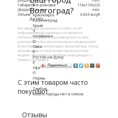
(ВxШxГ)
mm.
К
Габариты в упаковке
116x110x225
Волгоград?
Казань
(ВxШxГ)
mm.
Объем
0.003 м.куб
Красноярск
Да
Нет
Калининград
Крым
Все сведения, указанные на сайте, носят
Ч
информативный характер и не являются
Челябинск
публичной офертой. Производитель на свое
О
усмотрение и без дополнительных уведомлений
Омск
может менять комплектацию, внешний вид, страну
производства и технические характеристики
Р
модели. Уточняйте подробную информацию о
Ростов-на-Дону
товаре у продавцов.
У
Поделиться…
Уфа
П
Пермь
С этим товаром часто
Т
Тамбов
покупают
Моего города нет в списке
Отзывы