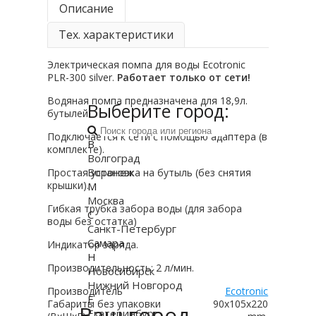
Описание
Тех. характеристики
Электрическая помпа для воды Ecotronic
PLR-300 silver.
Работает только от сети!
Водяная помпа предназначена для 18,9л.
Выберите город:
бутылей.
Подключается к сети с помощью адаптера (в
В
комплекте).
Волгоград
Воронеж
Простая установка на бутыль (без снятия
крышки).
М
Москва
Гибкая трубка забора воды (для забора
С
воды без остатка)
Санкт-Петербург
Самара
Индикатор заряда.
Н
Производительность: 2 л/мин.
Новосибирск
Нижний Новгород
Производитель
Ecotronic
Е
Габариты без упаковки
90x105x220
Ваш город
Екатеринбург