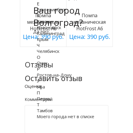
Е
Ваш город
Екатеринбург
Помпа
Помпа
К
Волгоград?
Казань
механическая
механическая
Красноярск
HotFrost A6
HotFrost А6
Да
Нет
Калининград
(блистер)
Цена: 390 руб.
Цена: 390 руб.
Крым
Ч
Челябинск
О
Отзывы
Омск
Р
Ростов-на-Дону
Оставить отзыв
У
Оценка:
Уфа
П
Пермь
Комментарий
Т
Тамбов
Моего города нет в списке