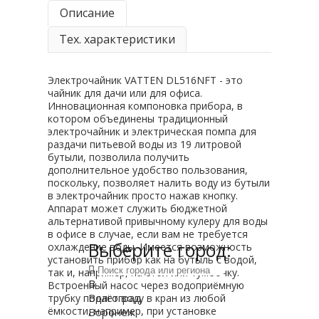
Описание
Тех. характеристики
Электрочайник VATTEN DL516NFT - это
чайник для дачи или для офиса.
Инновационная компоновка прибора, в
котором объединены традиционный
электрочайник и электрическая помпа для
раздачи питьевой воды из 19 литровой
бутыли, позволила получить
дополнительное удобство пользования,
поскольку, позволяет налить воду из бутыли
в электрочайник просто нажав кнопку.
Аппарат может служить бюджетной
альтернативой привычному кулеру для воды
в офисе в случае, если вам не требуется
Выберите город:
охлаждение воды. Имеется возможность
установить прибор как на бутыль с водой,
так и, например, на стол или тумбочку.
В
Встроенный насос через водоприёмную
Волгоград
трубку подаёт воду в кран из любой
ёмкости, например, при установке
Воронеж