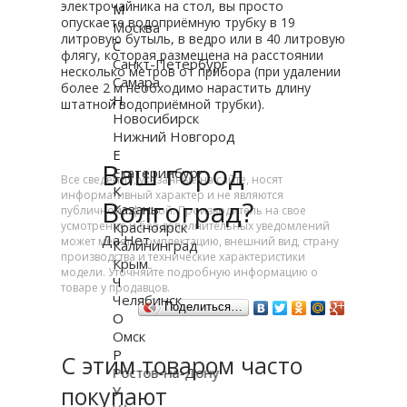
электрочайника на стол, вы просто
М
опускаете водоприёмную трубку в 19
Москва
литровую бутыль, в ведро или в 40 литровую
С
флягу, которая размещена на расстоянии
Санкт-Петербург
несколько метров от прибора (при удалении
Самара
более 2 м необходимо нарастить длину
Н
штатной водоприёмной трубки).
Новосибирск
Нижний Новгород
Е
Ваш город
Екатеринбург
Все сведения, указанные на сайте, носят
К
информативный характер и не являются
Волгоград?
Казань
публичной офертой. Производитель на свое
усмотрение и без дополнительных уведомлений
Красноярск
Да
Нет
может менять комплектацию, внешний вид, страну
Калининград
производства и технические характеристики
Крым
модели. Уточняйте подробную информацию о
Ч
товаре у продавцов.
Челябинск
Поделиться…
О
Омск
Р
С этим товаром часто
Ростов-на-Дону
покупают
У