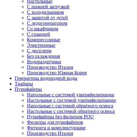
Настольные
С нижней загрузкой
С холодильником
С защитой от детей
С ледогенератором
Со шкафчиком
С газацией
Компрессорные
Электронные
С дисплеем
Без охлаждения
Водораздатчики
Производство Италия
Производство Южная Корея
Генераторы водородной воды
Тиабары
Пурифайеры
Напольные с системой ультрафильтрации
Настольные с системой ультрафильтрации
Напольные с системой обратного осмоса
Настольные с системой обратного осмоса
Пурифайеры без фильтров POU
Фильтры для пурифайеров
Фитинги и комплектующие
Производство Италия