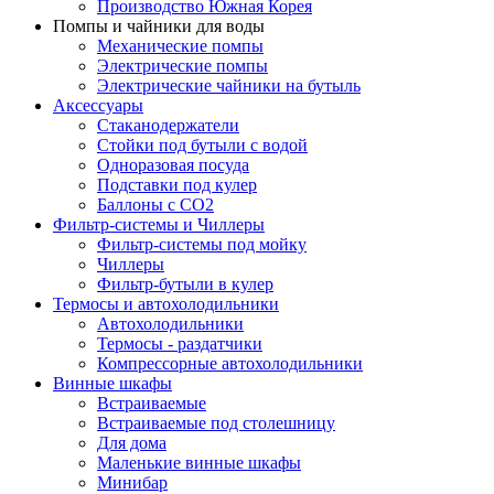
Производство Южная Корея
Помпы и чайники для воды
Механические помпы
Электрические помпы
Электрические чайники на бутыль
Аксессуары
Стаканодержатели
Стойки под бутыли с водой
Одноразовая посуда
Подставки под кулер
Баллоны с СО2
Фильтр-системы и Чиллеры
Фильтр-системы под мойку
Чиллеры
Фильтр-бутыли в кулер
Термосы и автохолодильники
Автохолодильники
Термосы - раздатчики
Компрессорные автохолодильники
Винные шкафы
Встраиваемые
Встраиваемые под столешницу
Для дома
Маленькие винные шкафы
Минибар