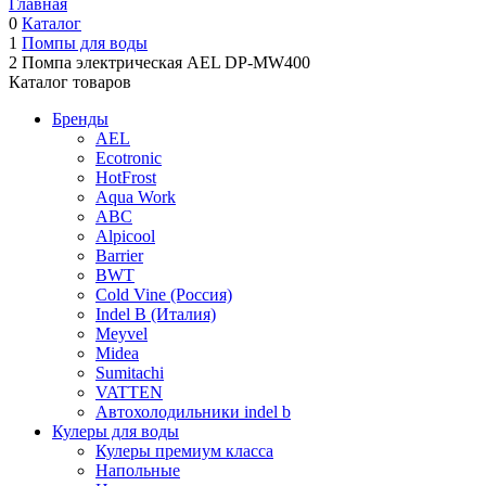
Главная
0
Каталог
1
Помпы для воды
2
Помпа электрическая AEL DP-MW400
Каталог товаров
Бренды
AEL
Ecotronic
HotFrost
Aqua Work
ABC
Alpicool
Barrier
BWT
Cold Vine (Россия)
Indel B (Италия)
Meyvel
Midea
Sumitachi
VATTEN
Автохолодильники indel b
Кулеры для воды
Кулеры премиум класса
Напольные