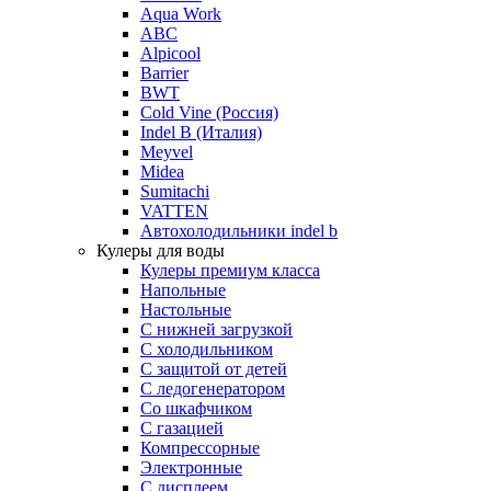
Aqua Work
ABC
Alpicool
Barrier
BWT
Cold Vine (Россия)
Indel B (Италия)
Meyvel
Midea
Sumitachi
VATTEN
Автохолодильники indel b
Кулеры для воды
Кулеры премиум класса
Напольные
Настольные
С нижней загрузкой
С холодильником
С защитой от детей
С ледогенератором
Со шкафчиком
С газацией
Компрессорные
Электронные
С дисплеем