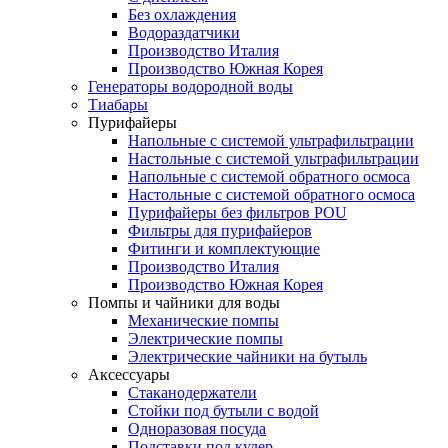
Без охлаждения
Водораздатчики
Производство Италия
Производство Южная Корея
Генераторы водородной воды
Тиабары
Пурифайеры
Напольные с системой ультрафильтрации
Настольные с системой ультрафильтрации
Напольные с системой обратного осмоса
Настольные с системой обратного осмоса
Пурифайеры без фильтров POU
Фильтры для пурифайеров
Фитинги и комплектующие
Производство Италия
Производство Южная Корея
Помпы и чайники для воды
Механические помпы
Электрические помпы
Электрические чайники на бутыль
Аксессуары
Стаканодержатели
Стойки под бутыли с водой
Одноразовая посуда
Подставки под кулер