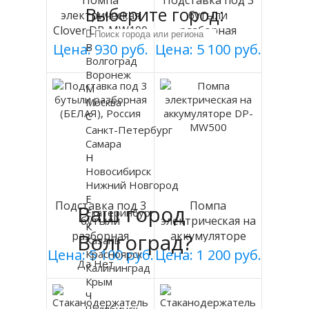
Помпа
Подставка под 3
Выберите город:
электрическая
бутыли
Clover DP-MW100
разборная
на батарейках
(СЕРАЯ), Россия
В
Цена: 930 руб.
Цена: 5 100 руб.
Волгоград
Воронеж
М
Москва
С
Санкт-Петербург
Самара
Н
Новосибирск
Нижний Новгород
Е
Подставка под 3
Помпа
Ваш город
Екатеринбург
бутыли
электрическая на
К
Волгоград?
разборная
аккумуляторе
Казань
(БЕЛАЯ), Россия
DP-MW500
Цена: 5 100 руб.
Цена: 1 200 руб.
Красноярск
Да
Нет
Калининград
Крым
Ч
Челябинск