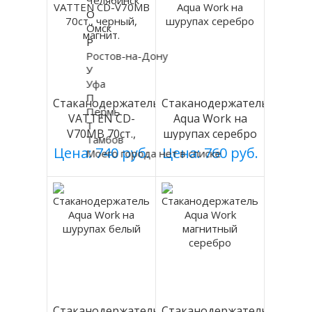
О
Омск
Р
Ростов-на-Дону
У
Уфа
П
Стаканодержатель
Стаканодержатель
Пермь
VATTEN CD-
Aqua Work на
Т
V70MB 70ст.,
шурупах серебро
Тамбов
черный, магнит.
Цена: 740 руб.
Цена: 760 руб.
Моего города нет в списке
Стаканодержатель
Стаканодержатель