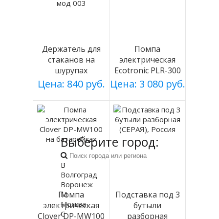
Держатель для
Помпа
стаканов на
электрическая
шурупах
Ecotronic PLR-300
СЕРЕБРИСТЫЙ
white
Цена: 840 руб.
Цена: 3 080 руб.
мод 003
Выберите город:
В
Волгоград
Воронеж
М
Помпа
Подставка под 3
Москва
электрическая
бутыли
С
Clover DP-MW100
разборная