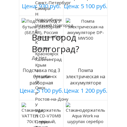
Санкт-Петербург
на батарейках
(СЕРАЯ), Россия
Цена: 930 руб.
Цена: 5 100 руб.
Самара
Н
Новосибирск
Нижний Новгород
Е
Ваш город
Екатеринбург
К
Волгоград?
Казань
Красноярск
Да
Нет
Калининград
Крым
Подставка под 3
Помпа
Ч
Челябинск
бутыли
электрическая на
О
разборная
аккумуляторе
Омск
(БЕЛАЯ), Россия
DP-MW500
Цена: 5 100 руб.
Цена: 1 200 руб.
Р
Ростов-на-Дону
У
Уфа
П
Пермь