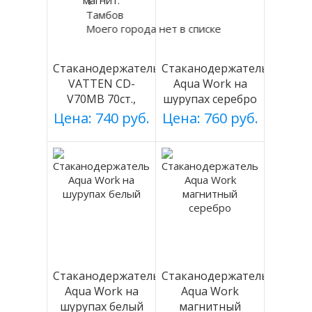
Т
Тамбов
Моего города нет в списке
Стаканодержатель
Стаканодержатель
VATTEN CD-
Aqua Work на
V70MB 70ст.,
шурупах серебро
черный, магнит.
Цена: 740 руб.
Цена: 760 руб.
Стаканодержатель
Стаканодержатель
Aqua Work на
Aqua Work
шурупах белый
магнитный