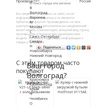
Производство
Россия
В
Волгоград
Все сведения, указанные на сайте, носят
Воронеж
информативный характер и не являются
М
публичной офертой. Производитель на свое
усмотрение и без дополнительных уведомлений
Москва
может менять комплектацию, внешний вид, страну
С
производства и технические характеристики
Санкт-Петербург
модели. Уточняйте подробную информацию о
Самара
товаре у продавцов.
Н
Поделиться…
Новосибирск
Нижний Новгород
Е
С этим товаром часто
Ваш город
Екатеринбург
покупают
К
Волгоград?
Казань
Красноярск
Да
Нет
Калининград
Крым
Ч
Челябинск
О