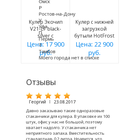
Омск
Р
Ростов-на-Дону
У
Кулер Экочип
Кулер с нижней
Уфа
V21-LF black-
загрузкой
П
silver с
бутыли HotFrost
Пермь
холодильником
V115AE
Цена: 17 900
Цена: 22 900
Т
Тамбов
руб.
руб.
Моего города нет в списке
Отзывы
Георгий
|
23.08.2017
Давно заказываю такие одноразовые
стаканчики для кулера. В упаковке их 100
штук, офис у нас не большой, поэтому
хватает надолго. У стаканчика нет
неприятного запаха. Вместительность
стандартная- 0,2 литра. Нравится, что