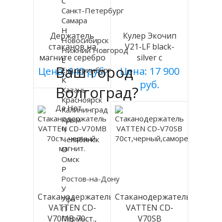
С
Санкт-Петербург
Самара
Н
Держатель
Кулер Экочип
Новосибирск
стаканов на
V21-LF black-
Нижний Новгород
магните серебро
silver с
Е
Ваш город
холодильником
Цена: 640 руб.
Екатеринбург
Цена: 17 900
К
руб.
Волгоград?
Казань
Красноярск
Да
Нет
Калининград
Крым
Ч
Челябинск
О
Омск
Р
Ростов-на-Дону
У
Стаканодержатель
Стаканодержатель
Уфа
VATTEN CD-
VATTEN CD-
П
V70MB 70ст.,
Пермь
V70SB