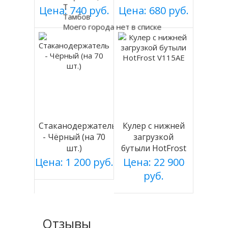
Т
черный, магнит.
70ст,черный,саморезы
Цена: 740 руб.
Цена: 680 руб.
Тамбов
Моего города нет в списке
Стаканодержатель
Кулер с нижней
- Чёрный (на 70
загрузкой
шт.)
бутыли HotFrost
V115AE
Цена: 1 200 руб.
Цена: 22 900
руб.
Отзывы