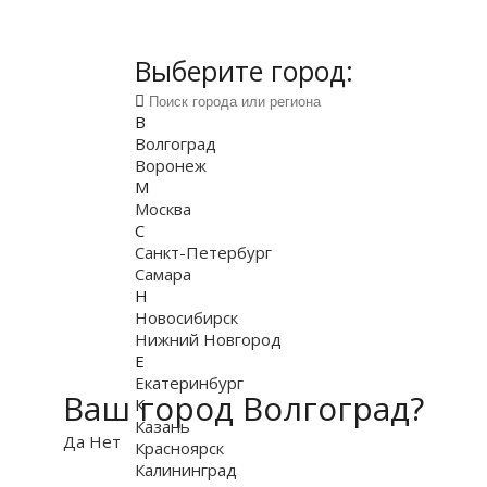
Выберите город:
В
Волгоград
Воронеж
М
Москва
С
Санкт-Петербург
Самара
Н
Новосибирск
Нижний Новгород
Е
Екатеринбург
Ваш город Волгоград?
К
Казань
Да
Нет
Красноярск
Калининград