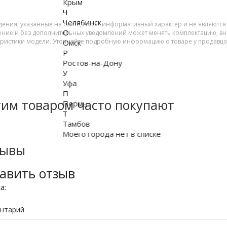
Крым
Ч
Челябинск
дения, указанные на сайте, носят информативный характер и не являютс
О
ение и без дополнительных уведомлений может менять комплектацию, вне
еристики модели. Уточняйте подробную информацию о товаре у продавцо
Омск
Р
Ростов-на-Дону
У
Уфа
П
тим товаром часто покупают
Пермь
Т
Тамбов
Моего города нет в списке
зывы
авить отзыв
ка:
нтарий