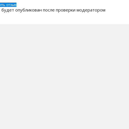
 будет опубликован после проверки модератором
 Компании
Бренды
ак заказать?
Кулеры для воды
оставка
Пурифайеры
плата
Помпы для воды