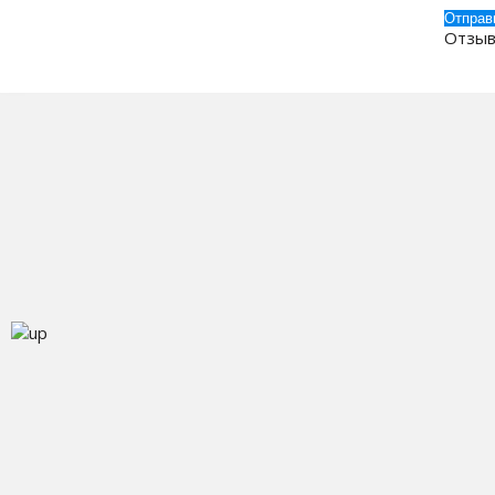
Отзыв
О
К
© 2013-2026 Kulercom.ru
Д
О