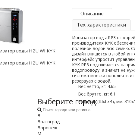
Описание
Тех. характеристики
Ионизатор воды RP3 от коре
производителя KYK обеспечит
полезной водой всю семью. 
дизайн впишется в любой инт
интерфейс упростит управлен
KYK RP3 подключается напря
водопроводу, а значит не ну
систематически пополнять и
резервуар с водой.
Вес нетто, кг: 4.65
Вес брутто, кг: 6.1
Выберите город:
Размеры (ШхГхВ), мм: 310х
В
Волгоград
Воронеж
М