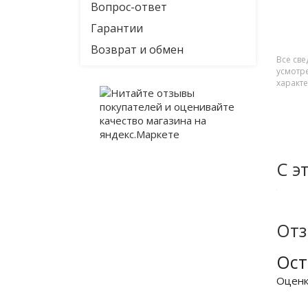
Вопрос-ответ
Гарантии
Возврат и обмен
Все све
усмотр
характ
С э
От
Ост
Оцен