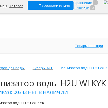
Сравнение
0
Перезвоните мне
зывы
Каталог
Закладки
0
Товары по акции
еров для воды
Кулеры AEL
Ионизатор воды H2U WI K
низатор воды H2U WI KYK
ИКУЛ: 00343
НЕТ В НАЛИЧИИ