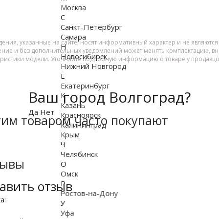
Москва
С
Санкт-Петербург
Самара
дения, указанные на сайте, носят информативный характер и не являютс
Н
ение и без дополнительных уведомлений может менять комплектацию, вне
Новосибирск
еристики модели. Уточняйте подробную информацию о товаре у продавцо
Нижний Новгород
Е
Екатеринбург
Ваш город Волгоград?
К
Казань
Да
Нет
Красноярск
тим товаром часто покупают
Калининград
Крым
Ч
Челябинск
зывы
О
Омск
авить отзыв
Р
Ростов-на-Дону
ка:
У
Уфа