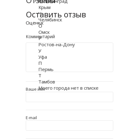
Отзывы
Калининград
Крым
Оставить отзыв
Ч
Челябинск
Оценка:
О
Омск
Комментарий
Р
Ростов-на-Дону
У
Уфа
П
Пермь
Т
Тамбов
Моего города нет в списке
Ваше имя
E-mail