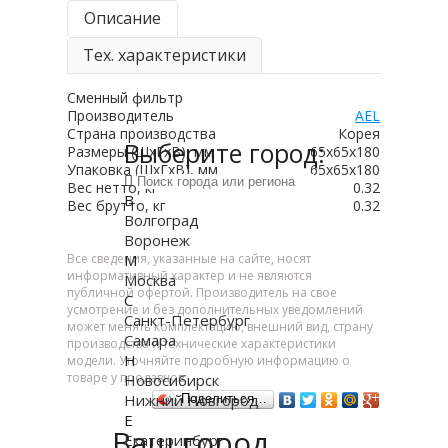
Описание
Тех. характеристики
Сменный фильтр
Производитель
AEL
Страна производства
Корея
Выберите город:
Размеры (ШхГхВ), мм
65x65x180
Упаковка (ШхГхВ), мм
65x65x180
Вес нетто, кг
0.32
В
Вес брутто, кг
0.32
Волгоград
Воронеж
Все сведения, указанные на сайте, носят
М
информативный характер и не являются
Москва
публичной офертой. Производитель на свое
С
усмотрение и без дополнительных уведомлений
Санкт-Петербург
может менять комплектацию, внешний вид, страну
Самара
производства и технические характеристики
Н
модели. Уточняйте подробную информацию о
товаре у продавцов.
Новосибирск
Нижний Новгород
Поделиться…
Е
Ваш город
Екатеринбург