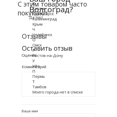
С этим товаром часто
К
Волгоград?
Казань
покупают
Красноярск
Да
Нет
Калининград
Крым
Ч
Отзывы
Челябинск
О
Омск
Оставить отзыв
Р
Оценка:
Ростов-на-Дону
У
Уфа
Комментарий
П
Пермь
Т
Тамбов
Моего города нет в списке
Ваше имя