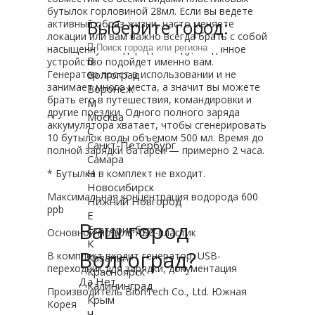
бутылок горловиной 28мл. Если вы ведете
Выберите город:
активный образ жизни, часто меняете
локации или вам важно всегда брать с собой
насыщенную водородом воду, то данное
В
устройство подойдет именно вам.
Волгоград
Генератор прост в использовании и не
занимает много места, а значит вы можете
Воронеж
брать его в путешествия, командировки и
М
другие поездки. Одного полного заряда
Москва
аккумулятора хватает, чтобы сгенерировать
С
10 бутылок воды объемом 500 мл. Время до
Санкт-Петербург
полной зарядки батареи — примерно 2 часа.
Самара
Н
* Бутылка в комплект не входит.
Новосибирск
Максимальная концентрация водорода 600
Нижний Новгород
ppb
Е
Ваш город
Екатеринбург
Основной модуль АБС-пластик
К
Волгоград?
В комплект входит генератор, USB-
Казань
переходник для зарядки, документация
Красноярск
Да
Нет
Калининград
Производитель BionTech Co., Ltd. Южная
Крым
Корея
Ч