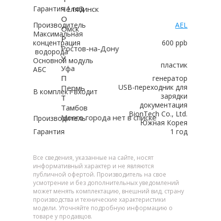
Челябинск
Гарантия 1 год
О
Производитель
AEL
Омск
Максимальная
Р
концентрация
600 ppb
Ростов-на-Дону
водорода
У
Основной модуль
пластик
Уфа
АБС
П
генератор
USB-переходник для
Пермь
В комплект входит
зарядки
Т
документация
Тамбов
BionTech Co., Ltd.
Моего города нет в списке
Производитель
Южная Корея
Гарантия
1 год
Все сведения, указанные на сайте, носят
информативный характер и не являются
публичной офертой. Производитель на свое
усмотрение и без дополнительных уведомлений
может менять комплектацию, внешний вид, страну
производства и технические характеристики
модели. Уточняйте подробную информацию о
товаре у продавцов.