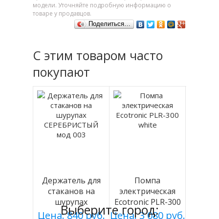
модели. Уточняйте подробную информацию о
товаре у продавцов.
Поделиться…
С этим товаром часто
покупают
Держатель для
Помпа
стаканов на
электрическая
шурупах
Ecotronic PLR-300
Выберите город:
СЕРЕБРИСТЫЙ
white
Цена: 840 руб.
Цена: 3 080 руб.