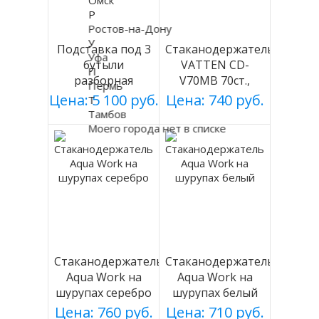
Р
Ростов-на-Дону
У
Подставка под 3
Стаканодержатель
Уфа
бутыли
VATTEN CD-
П
разборная
V70MB 70ст.,
Пермь
(БЕЛАЯ), Россия
черный, магнит.
Цена: 5 100 руб.
Цена: 740 руб.
Т
Тамбов
Моего города нет в списке
Стаканодержатель
Стаканодержатель
Aqua Work на
Aqua Work на
шурупах серебро
шурупах белый
Цена: 760 руб.
Цена: 710 руб.