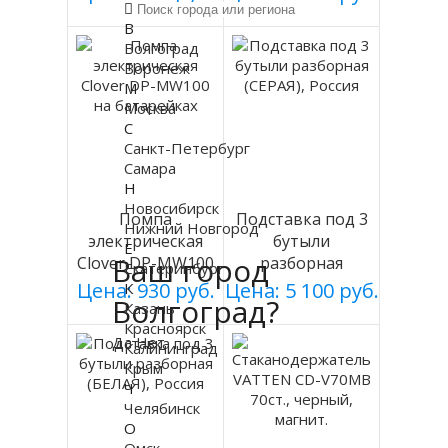
мод 003
В
Волгоград
Воронеж
М
Москва
С
Санкт-Петербург
Самара
Н
Новосибирск
Помпа
Подставка под 3
Нижний Новгород
электрическая
бутыли
Е
Ваш город
Clover DP-MW100
разборная
Екатеринбург
на батарейках
(СЕРАЯ), Россия
Цена: 930 руб.
Цена: 5 100 руб.
К
Волгоград?
Казань
Красноярск
Да
Нет
Калининград
Крым
Ч
Челябинск
О
Омск