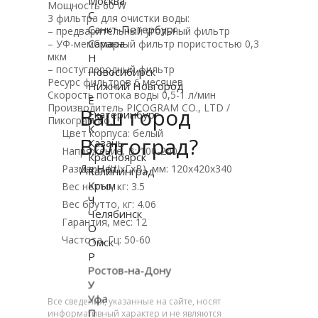
Москва
Мощность 60 W
С
3 фильтра для очистки воды:
Санкт-Петербург
– предварительный угольный фильтр
Самара
– УФ-мембранный фильтр пористостью 0,3
мкм
Н
– постуглеродный фильтр
Новосибирск
Ресурс фильтров 6 месяцев
Нижний Новгород
Скорость потока воды 0,5-1 л/мин
Е
Производитель PICOGRAM CO., LTD /
Ваш город
Екатеринбург
Пикограм Ко.
К
Цвет корпуса: белый
Волгоград?
Казань
Напряжение, В: 100-240
Красноярск
Да
Нет
Размеры (ШхГхВ), мм: 120х420х340
Калининград
Крым
Вес нетто, кг: 3.5
Ч
Вес брутто, кг: 4.06
Челябинск
Гарантия, мес: 12
О
Частота, Гц: 50-60
Омск
Р
Ростов-на-Дону
У
Уфа
Все сведения, указанные на сайте, носят
П
информативный характер и не являются