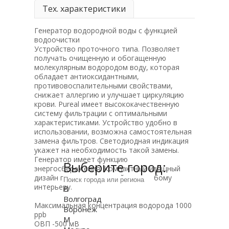
Тех. характеристики
Генератор водородной воды с функцией
водоочистки
Устройство проточного типа. Позволяет
получать очищенную и обогащенную
молекулярным водородом воду, которая
обладает антиоксидантными,
противовоспалительными свойствами,
снижает аллергию и улучшает циркуляцию
крови. Pureal имеет высококачественную
систему фильтрации с оптимальными
характеристиками. Устройство удобно в
использовании, возможна самостоятельная
замена фильтров. Светодиодная индикация
укажет на необходимость такой замены.
Генератор имеет функцию
Выберите город:
энергосбережения. Компактный изящный
дизайн генератора подойдет к любому
интерьеру.
В
Волгоград
Максимальная концентрация водорода 1000
Воронеж
ppb
М
ОВП -500 мВ