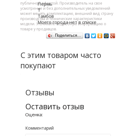
публичной офертой. Производитель на свое
Пермь
усмотрение и без дополнительных уведомлений
Т
может менять комплектацию, внешний вид, страну
Тамбов
производства и технические характеристики
Моего города нет в списке
модели. Уточняйте подробную информацию о
товаре у продавцов.
Поделиться…
С этим товаром часто
покупают
Отзывы
Оставить отзыв
Оценка:
Комментарий