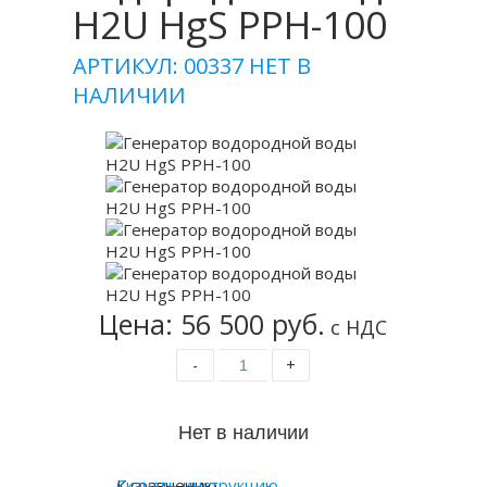
H2U HgS PPH-100
АРТИКУЛ: 00337
НЕТ В
НАЛИЧИИ
Цена: 56 500 руб.
с НДС
-
+
К сравнению
Скачать инструкцию