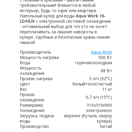
требовательным!! Впишется в любой
интерьер, будь то офис или квартира.
Напольный кулер для воды
Aqua Work 16-
LD/HLN
с электронной системой охлаждения
- оптимальный выбор для тех кто не хочет
переплачивать за лишние навороты в
кулере. Удобные и безопасные краны нажим
чашкой.
Производитель
Aqua Work
Мощность нагрева
500 Вт
Вода
горячая/холодная
Мощность
68 Вт
охлаждения
Произв. нагрева
5 л/ч (92°C)
Цвет
белый+золотистый
Вес
11 кг
Произв.
0,7 л/ч (15°C)
охлаждения
Размер(мм)
310х310х960
Охлаждение
электронное
Загрузка, подача
верхнее (бутыль сверху
воды
кулера)
Производство
Китай