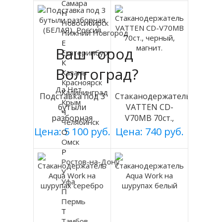
Самара
Н
Новосибирск
Нижний Новгород
Е
Ваш город
Екатеринбург
К
Волгоград?
Казань
Красноярск
Да
Нет
Калининград
Подставка под 3
Стаканодержатель
Крым
бутыли
VATTEN CD-
Ч
разборная
V70MB 70ст.,
Челябинск
(БЕЛАЯ), Россия
черный, магнит.
Цена: 5 100 руб.
Цена: 740 руб.
О
Омск
Р
Ростов-на-Дону
У
Уфа
П
Пермь
Т
Тамбов