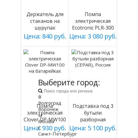
Держатель для
Помпа
стаканов на
электрическая
шурупах
Ecotronic PLR-300
СЕРЕБРИСТЫЙ
white
Цена: 840 руб.
Цена: 3 080 руб.
мод 003
Выберите город:
В
Волгоград
Помпа
Подставка под 3
Воронеж
электрическая
бутыли
М
Clover DP-MW100
разборная
Москва
на батарейках
(СЕРАЯ), Россия
Цена: 930 руб.
Цена: 5 100 руб.
С
Санкт-Петербург