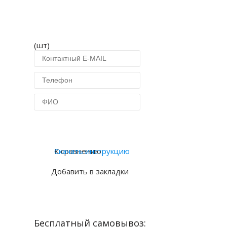
(шт)
Купить в 1 клик
К сравнению
Скачать инструкцию
Добавить в закладки
Бесплатный самовывоз: