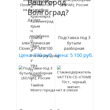
Ваш город
Екатеринбург
К
Волгоград?
Казань
Красноярск
Да
Нет
Калининград
Крым
Ч
Челябинск
Помпа
Подставка под 3
О
электрическая
бутыли
Омск
Clover DP-MW100
разборная
Р
на батарейках
(СЕРАЯ), Россия
Цена: 930 руб.
Цена: 5 100 руб.
Ростов-на-Дону
У
Уфа
П
Пермь
Т
Тамбов
Моего города нет в списке