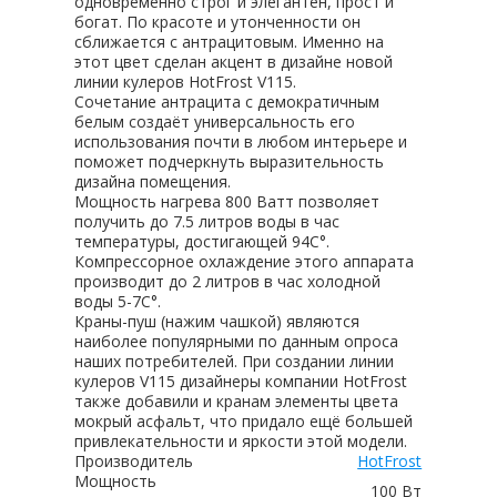
одновременно строг и элегантен, прост и
богат. По красоте и утонченности он
сближается с антрацитовым. Именно на
этот цвет сделан акцент в дизайне новой
линии кулеров HotFrost V115.
Сочетание антрацита с демократичным
белым создаёт универсальность его
использования почти в любом интерьере и
поможет подчеркнуть выразительность
дизайна помещения.
Мощность нагрева 800 Ватт позволяет
получить до 7.5 литров воды в час
температуры, достигающей 94С°.
Компрессорное охлаждение этого аппарата
производит до 2 литров в час холодной
воды 5-7С°.
Краны-пуш (нажим чашкой) являются
наиболее популярными по данным опроса
наших потребителей. При создании линии
кулеров V115 дизайнеры компании HotFrost
также добавили и кранам элементы цвета
мокрый асфальт, что придало ещё большей
привлекательности и яркости этой модели.
Производитель
HotFrost
Мощность
100 Вт