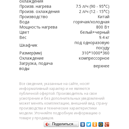
охлаждения
Произв. нагрева
7.5 л/ч (90 - 95°C)
Произв. охлаждения
2 л/ч (12 - 15°C)
Производство
Китай
Вода
горячая/холодная
Мощность нагрева
800 Вт
Цвет
белый+черный
Вес
9.4 кг
под одноразовую
Шкафчик
посуду
Размер(мм)
310*1000*360
Охлаждение
компрессорное
Загрузка, подача
верхнее
воды
Все сведения, указанные на сайте, носят
информативный характер и не являются
публичной офертой. Производитель на свое
усмотрение и без дополнительных уведомлений
может менять комплектацию, внешний вид, страну
производства и технические характеристики
модели. Уточняйте подробную информацию о
товаре у продавцов.
Поделиться…