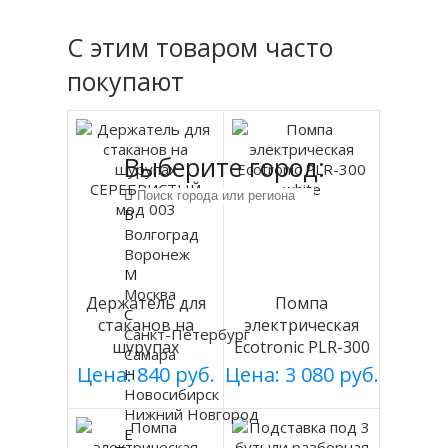
С этим товаром часто
покупают
Выберите город:
В
Волгоград
Воронеж
М
Москва
Держатель для
Помпа
С
стаканов на
электрическая
Санкт-Петербург
шурупах
Ecotronic PLR-300
Самара
СЕРЕБРИСТЫЙ
white
Цена: 840 руб.
Цена: 3 080 руб.
Н
мод 003
Новосибирск
Нижний Новгород
Е