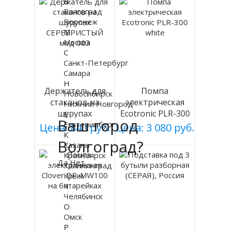
В
Волгоград
Воронеж
М
Москва
С
Санкт-Петербург
Самара
Н
Держатель для
Помпа
Новосибирск
стаканов на
электрическая
Нижний Новгород
шурупах
Ecotronic PLR-300
Е
Ваш город
Екатеринбург
СЕРЕБРИСТЫЙ
white
Цена: 840 руб.
Цена: 3 080 руб.
К
мод 003
Волгоград?
Казань
Красноярск
Да
Нет
Калининград
Крым
Ч
Челябинск
О
Омск
Р