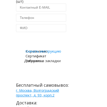
(шт)
Купить в 1 клик
К сравнению
Скачать инструкцию
Сертификат
Добавить в закладки
Загрузить
Бесплатный самовывоз:
г. Москва, Волгоградский
проспект, д. 93, корп.2
Доставка: