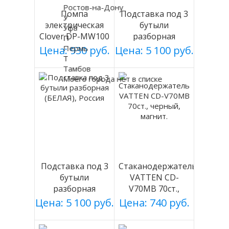
Ростов-на-Дону
Помпа
Подставка под 3
У
электрическая
бутыли
Уфа
Clover DP-MW100
разборная
П
на батарейках
(СЕРАЯ), Россия
Пермь
Цена: 930 руб.
Цена: 5 100 руб.
Т
Тамбов
Моего города нет в списке
Подставка под 3
Стаканодержатель
бутыли
VATTEN CD-
разборная
V70MB 70ст.,
(БЕЛАЯ), Россия
черный, магнит.
Цена: 5 100 руб.
Цена: 740 руб.