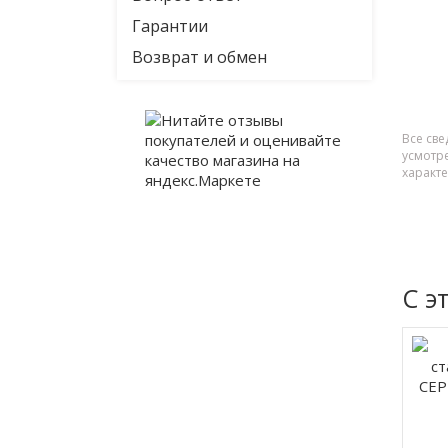
Гарантии
Возврат и обмен
Все све
усмотр
характ
С э