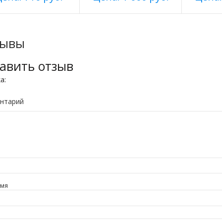
зывы
авить отзыв
ка:
нтарий
имя