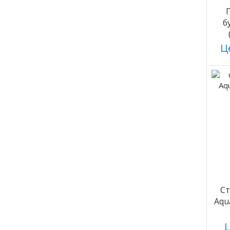
б
Це
С
Aqu
Ц