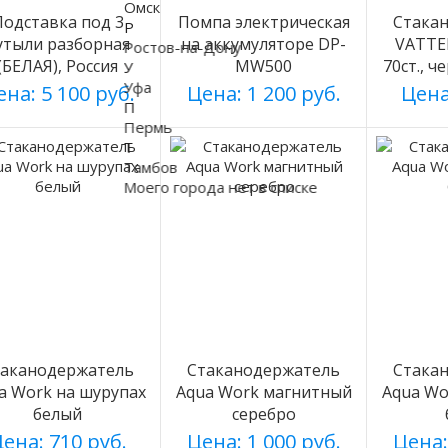
Омск
Подставка под 3
Помпа электрическая
Стака
Р
утыли разборная
на аккумуляторе DP-
VATTE
Ростов-на-Дону
(БЕЛАЯ), Россия
MW500
70ст., ч
У
Уфа
на: 5 100 руб.
Цена: 1 200 руб.
Цена
П
Пермь
Т
Тамбов
Моего города нет в списке
таканодержатель
Стаканодержатель
Стака
a Work на шурупах
Aqua Work магнитный
Aqua Wo
белый
серебро
ена: 710 руб.
Цена: 1 000 руб.
Цена: