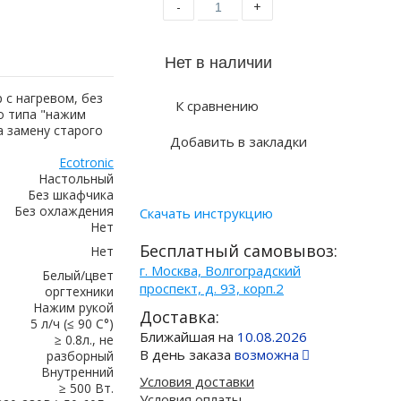
-
+
 с нагревом, без
К сравнению
о типа "нажим
а замену старого
Добавить в закладки
Ecotronic
Настольный
Без шкафчика
Без охлаждения
Скачать инструкцию
Нет
Бесплатный самовывоз:
Нет
г. Москва, Волгоградский
Белый/цвет
проспект, д. 93, корп.2
оргтехники
Нажим рукой
Доставка:
5 л/ч (≤ 90 C°)
Ближайшая на
10.08.2026
≥ 0.8л., не
В день заказа
возможна
разборный
Внутренний
Условия доставки
≥ 500 Вт.
Условия оплаты