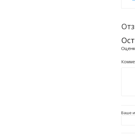
От
Ост
Оцен
Комме
Ваше 