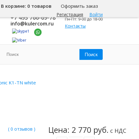
В корзине:
0 товаров
Оформить заказ
8 800 500-345-1
Москва
Регистрация
Войти
+7 495 766-69-78
Пн-Пт: 9-00 до 18-00
info@kulercom.ru
Контакты
onic K1-TN white
Цена: 2 770 руб.
( 0 отзывов )
с НДС