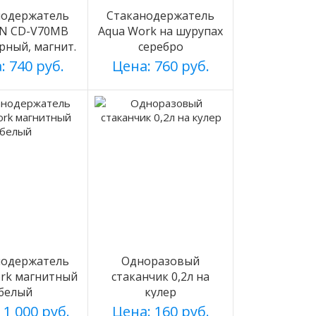
нодержатель
Стаканодержатель
N CD-V70MB
Aqua Work на шурупах
ерный, магнит.
серебро
: 740 руб.
Цена: 760 руб.
нодержатель
Одноразовый
rk магнитный
стаканчик 0,2л на
белый
кулер
 1 000 руб.
Цена: 160 руб.