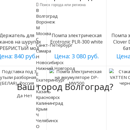
В
Волгоград
Воронеж
М
Москва
Держатель для
Помпа электрическая
Помпа э
С
аканов на шурупах
Ecotronic PLR-300 white
Clover
Санкт-Петербург
ЕРЕБРИСТЫЙ мод
ба
Самара
003
ена: 840 руб.
Цена: 3 080 руб.
Цена
Н
Новосибирск
Нижний Новгород
Е
Екатеринбург
Ваш город Волгоград?
К
Казань
Да
Нет
Красноярск
Калининград
Крым
Ч
Челябинск
О