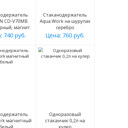
нодержатель
Стаканодержатель
N CD-V70MB
Aqua Work на шурупах
ерный, магнит.
серебро
: 740 руб.
Цена: 760 руб.
нодержатель
Одноразовый
rk магнитный
стаканчик 0,2л на
белый
кулер