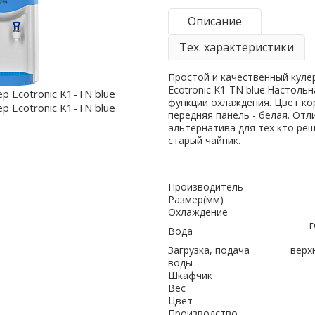
Описание
Тех. характеристики
Простой и качественный куле
Ecotronic K1-TN blue.Настоль
функции охлаждения. Цвет кор
передняя панель - белая. Отл
альтернатива для тех кто ре
старый чайник.
Производитель
Размер(мм)
Охлаждение
г
Вода
Загрузка, подача
верх
воды
Шкафчик
Вес
Цвет
Производство