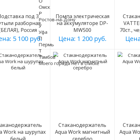
О
Омск
Р
Подставка под 3
Помпа электрическая
Стака
Ростов-на-Дону
утыли разборная
на аккумуляторе DP-
VATTE
У
(БЕЛАЯ), Россия
MW500
70ст., ч
Уфа
на: 5 100 руб.
Цена: 1 200 руб.
Цена
П
Пермь
Т
Тамбов
Моего города нет в списке
таканодержатель
Стаканодержатель
Стака
a Work на шурупах
Aqua Work магнитный
Aqua Wo
белый
серебро