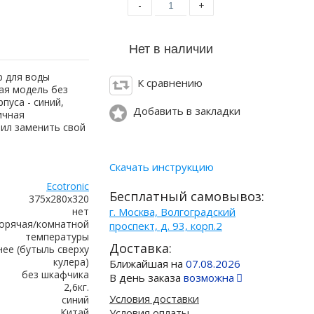
-
+
р для воды
К сравнению
ная модель без
пуса - синий,
Добавить в закладки
ичная
шил заменить свой
Скачать инструкцию
Ecotronic
Бесплатный самовывоз:
375x280x320
нет
г. Москва, Волгоградский
орячая/комнатной
проспект, д. 93, корп.2
температуры
Доставка:
нее (бутыль сверху
кулера)
Ближайшая на
07.08.2026
без шкафчика
В день заказа
возможна
2,6кг.
Условия доставки
синий
Китай
Условия оплаты