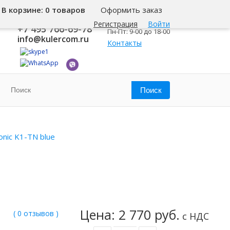
В корзине:
0 товаров
Оформить заказ
8 800 500-345-1
Москва
Регистрация
Войти
+7 495 766-69-78
Пн-Пт: 9-00 до 18-00
info@kulercom.ru
Контакты
onic K1-TN blue
Цена: 2 770 руб.
( 0 отзывов )
с НДС