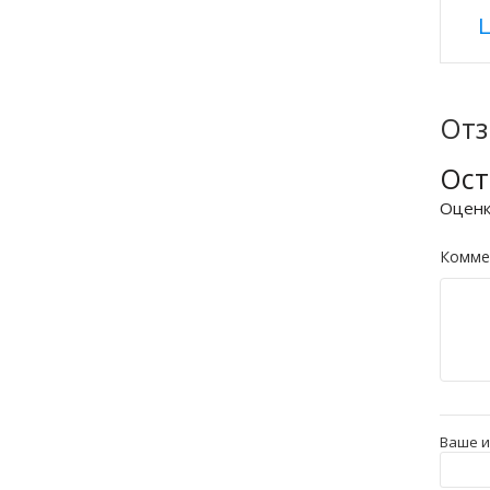
Ц
От
Ост
Оцен
Комме
Ваше 