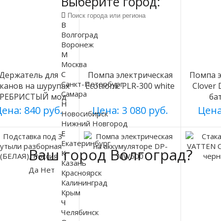
Выберите город:
В
Волгоград
Воронеж
М
Москва
С
Держатель для
Помпа электрическая
Помпа э
Санкт-Петербург
аканов на шурупах
Ecotronic PLR-300 white
Clover
Самара
ЕРЕБРИСТЫЙ мод
ба
Н
003
ена: 840 руб.
Цена: 3 080 руб.
Цена
Новосибирск
Нижний Новгород
Е
Екатеринбург
Ваш город Волгоград?
К
Казань
Да
Нет
Красноярск
Калининград
Крым
Ч
Челябинск