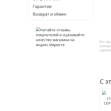
Гарантии
Возврат и обмен
Все све
усмотр
характ
С э