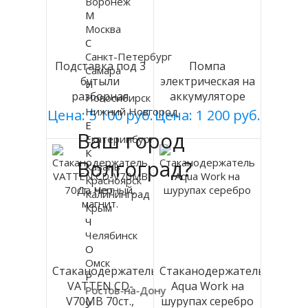
Воронеж
М
Москва
С
Санкт-Петербург
Подставка под 3
Помпа
Самара
бутыли
электрическая на
Н
разборная
аккумуляторе
Новосибирск
(БЕЛАЯ), Россия
DP-MW500
Нижний Новгород
Цена: 5 100 руб.
Цена: 1 200 руб.
Е
Ваш город
Екатеринбург
К
Волгоград?
Казань
Красноярск
Да
Нет
Калининград
Крым
Ч
Челябинск
О
Омск
Стаканодержатель
Стаканодержатель
Р
VATTEN CD-
Aqua Work на
Ростов-на-Дону
V70MB 70ст.,
шурупах серебро
У