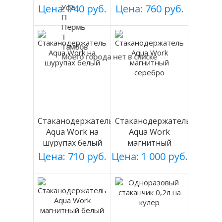
черный, магнит.
Цена: 740 руб.
Уфа
Цена: 760 руб.
П
Пермь
Т
Тамбов
Моего города нет в списке
Стаканодержатель
Стаканодержатель
Aqua Work на
Aqua Work
шурупах белый
магнитный
серебро
Цена: 710 руб.
Цена: 1 000 руб.