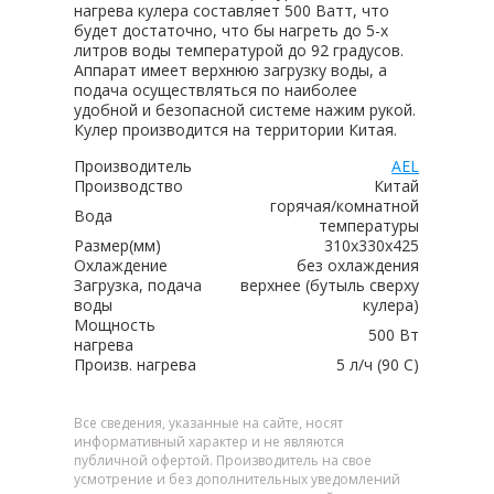
нагрева кулера составляет 500 Ватт, что
будет достаточно, что бы нагреть до 5-х
литров воды температурой до 92 градусов.
Аппарат имеет верхнюю загрузку воды, а
подача осуществляться по наиболее
удобной и безопасной системе нажим рукой.
Кулер производится на территории Китая.
Производитель
AEL
Производство
Китай
горячая/комнатной
Вода
температуры
Размер(мм)
310х330х425
Охлаждение
без охлаждения
Загрузка, подача
верхнее (бутыль сверху
воды
кулера)
Мощность
500 Вт
нагрева
Произв. нагрева
5 л/ч (90 C)
Все сведения, указанные на сайте, носят
информативный характер и не являются
публичной офертой. Производитель на свое
усмотрение и без дополнительных уведомлений