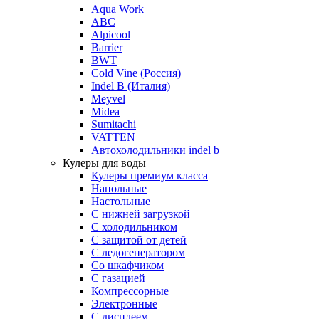
Aqua Work
ABC
Alpicool
Barrier
BWT
Cold Vine (Россия)
Indel B (Италия)
Meyvel
Midea
Sumitachi
VATTEN
Автохолодильники indel b
Кулеры для воды
Кулеры премиум класса
Напольные
Настольные
С нижней загрузкой
С холодильником
С защитой от детей
С ледогенератором
Со шкафчиком
С газацией
Компрессорные
Электронные
С дисплеем