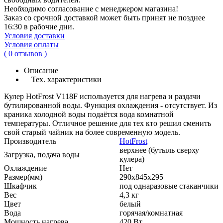
Необходимо согласование с менеджером магазина!
Заказ со срочной доставкой может быть принят не позднее
16:30 в рабочие дни.
Условия доставки
Условия оплаты
( 0 отзывов )
Описание
Тех. характеристики
Кулер HotFrost V118F используется для нагрева и раздачи
бутилированной воды. Функция охлаждения - отсутствует. Из
краника холодной воды подаётся вода комнатной
температуры. Отличное решение для тех кто решил сменить
свой старый чайник на более современную модель.
Производитель
HotFrost
верхнее (бутыль сверху
Загрузка, подача воды
кулера)
Охлаждение
Нет
Размер(мм)
290х845х295
Шкафчик
под однаразовые стаканчики
Вес
4,3 кг
Цвет
белый
Вода
горячая/комнатная
Мощность нагрева
420 Вт