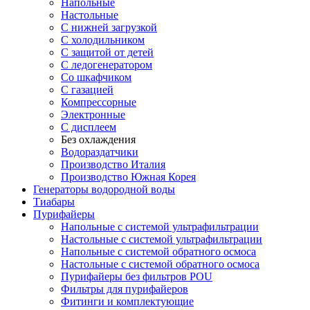
Напольные
Настольные
С нижней загрузкой
С холодильником
С защитой от детей
С ледогенератором
Со шкафчиком
С газацией
Компрессорные
Электронные
С дисплеем
Без охлаждения
Водораздатчики
Производство Италия
Производство Южная Корея
Генераторы водородной воды
Тиабары
Пурифайеры
Напольные с системой ультрафильтрации
Настольные с системой ультрафильтрации
Напольные с системой обратного осмоса
Настольные с системой обратного осмоса
Пурифайеры без фильтров POU
Фильтры для пурифайеров
Фитинги и комплектующие