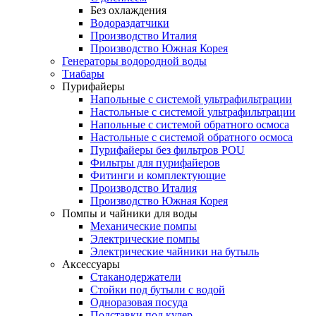
Без охлаждения
Водораздатчики
Производство Италия
Производство Южная Корея
Генераторы водородной воды
Тиабары
Пурифайеры
Напольные с системой ультрафильтрации
Настольные с системой ультрафильтрации
Напольные с системой обратного осмоса
Настольные с системой обратного осмоса
Пурифайеры без фильтров POU
Фильтры для пурифайеров
Фитинги и комплектующие
Производство Италия
Производство Южная Корея
Помпы и чайники для воды
Механические помпы
Электрические помпы
Электрические чайники на бутыль
Аксессуары
Стаканодержатели
Стойки под бутыли с водой
Одноразовая посуда
Подставки под кулер