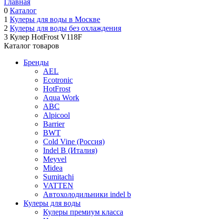
Главная
0
Каталог
1
Кулеры для воды в Москве
2
Кулеры для воды без охлаждения
3
Кулер HotFrost V118F
Каталог товаров
Бренды
AEL
Ecotronic
HotFrost
Aqua Work
ABC
Alpicool
Barrier
BWT
Cold Vine (Россия)
Indel B (Италия)
Meyvel
Midea
Sumitachi
VATTEN
Автохолодильники indel b
Кулеры для воды
Кулеры премиум класса