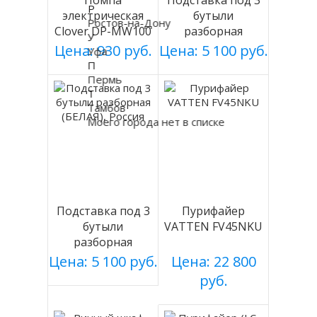
Помпа
Подставка под 3
Р
электрическая
бутыли
Ростов-на-Дону
Clover DP-MW100
разборная
У
на батарейках
(СЕРАЯ), Россия
Цена: 930 руб.
Цена: 5 100 руб.
Уфа
П
Пермь
Т
Тамбов
Моего города нет в списке
Подставка под 3
Пурифайер
бутыли
VATTEN FV45NKU
разборная
(БЕЛАЯ), Россия
Цена: 5 100 руб.
Цена: 22 800
руб.