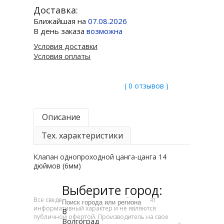
Доставка:
Ближайшая на
07.08.2026
В день заказа
возможна
Условия доставки
Условия оплаты
( 0 отзывов )
Описание
Тех. характеристики
Клапан однопроходной цанга-цанга 14
дюймов (6мм)
Выберите город:
Все сведения, указанные на сайте, носят
информативный характер и не являются
В
публичной офертой. Производитель на свое
Волгоград