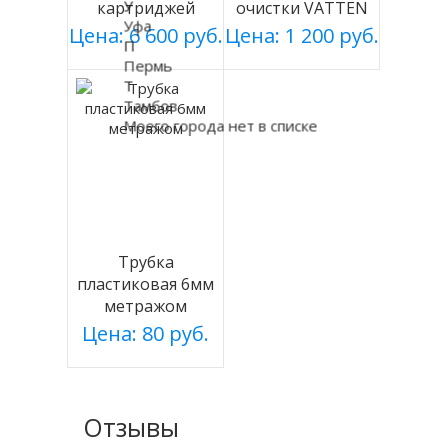
У
картриджей
очистки VATTEN
Уфа
фильтрации
PP
Цена: 6 600 руб.
Цена: 1 200 руб.
П
VATTEN
Пермь
Т
Тамбов
Моего города нет в списке
Трубка
пластиковая 6мм
метражом
Цена: 80 руб.
Отзывы