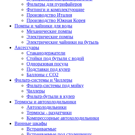
Фильтры для пурифайеров
Фитинги и комплектующие
Производство Италия
Производство Южная Корея
Помпы и чайники для воды
Механические помпы
Электрические помпы
Электрические чайники на бутыль
Аксессуары
Стаканодержатели
Стойки под бутыли с водой
Одноразовая посуда
Подставки под кулер
Баллоны с СО2
Фильтр-системы и Чиллеры
Фильтр-системы под мойку
Чиллеры
Фильтр-бутыли в кулер
Термосы и автохолодильники
Автохолодильники
Термосы - раздатчики
Компрессорные автохолодильники
Винные шкафы
Встраиваемые
Встраиваемые под столешницу