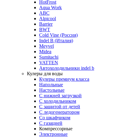
HotFrost
Aqua Work
ABC
Alpicool
Barrier
BWT
Cold Vine (Россия)
Indel B (Италия)
Meyvel
Midea
Sumitachi
VATTEN
Автохолодильники indel b
Кулеры для воды
Кулеры премиум класса
Напольные
Настольные
С нижней загрузкой
С холодильником
С защитой от детей
С ледогенератором
Со шкафчиком
С газацией
Компрессорные
Электронные