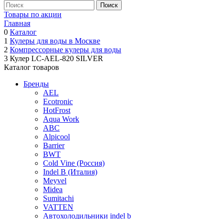
Товары по акции
Главная
0
Каталог
1
Кулеры для воды в Москве
2
Компрессорные кулеры для воды
3
Кулер LC-AEL-820 SILVER
Каталог товаров
Бренды
AEL
Ecotronic
HotFrost
Aqua Work
ABC
Alpicool
Barrier
BWT
Cold Vine (Россия)
Indel B (Италия)
Meyvel
Midea
Sumitachi
VATTEN
Автохолодильники indel b