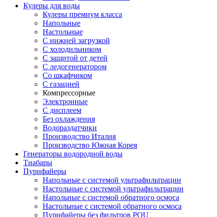
Кулеры для воды
Кулеры премиум класса
Напольные
Настольные
С нижней загрузкой
С холодильником
С защитой от детей
С ледогенератором
Со шкафчиком
С газацией
Компрессорные
Электронные
С дисплеем
Без охлаждения
Водораздатчики
Производство Италия
Производство Южная Корея
Генераторы водородной воды
Тиабары
Пурифайеры
Напольные с системой ультрафильтрации
Настольные с системой ультрафильтрации
Напольные с системой обратного осмоса
Настольные с системой обратного осмоса
Пурифайеры без фильтров POU