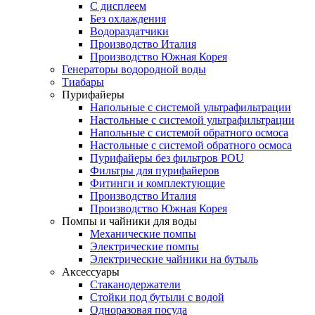
С дисплеем
Без охлаждения
Водораздатчики
Производство Италия
Производство Южная Корея
Генераторы водородной воды
Тиабары
Пурифайеры
Напольные с системой ультрафильтрации
Настольные с системой ультрафильтрации
Напольные с системой обратного осмоса
Настольные с системой обратного осмоса
Пурифайеры без фильтров POU
Фильтры для пурифайеров
Фитинги и комплектующие
Производство Италия
Производство Южная Корея
Помпы и чайники для воды
Механические помпы
Электрические помпы
Электрические чайники на бутыль
Аксессуары
Стаканодержатели
Стойки под бутыли с водой
Одноразовая посуда