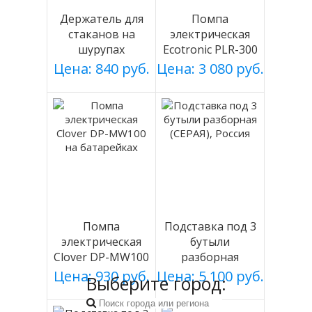
Держатель для
Помпа
стаканов на
электрическая
шурупах
Ecotronic PLR-300
СЕРЕБРИСТЫЙ
white
Цена: 840 руб.
Цена: 3 080 руб.
мод 003
Помпа
Подставка под 3
электрическая
бутыли
Clover DP-MW100
разборная
на батарейках
(СЕРАЯ), Россия
Цена: 930 руб.
Цена: 5 100 руб.
Выберите город: