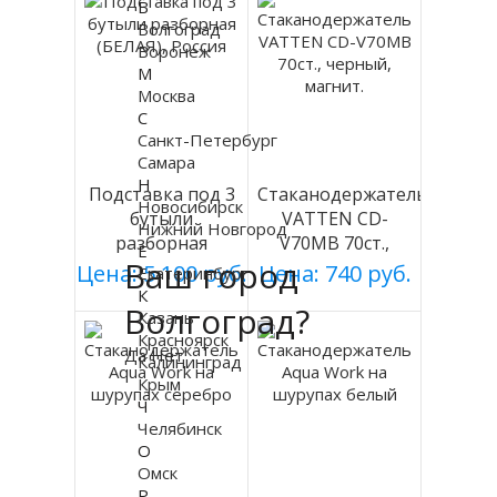
В
Волгоград
Воронеж
М
Москва
С
Санкт-Петербург
Самара
Н
Подставка под 3
Стаканодержатель
Новосибирск
бутыли
VATTEN CD-
Нижний Новгород
разборная
V70MB 70ст.,
Е
Ваш город
(БЕЛАЯ), Россия
черный, магнит.
Цена: 5 100 руб.
Цена: 740 руб.
Екатеринбург
К
Волгоград?
Казань
Красноярск
Да
Нет
Калининград
Крым
Ч
Челябинск
О
Омск
Р