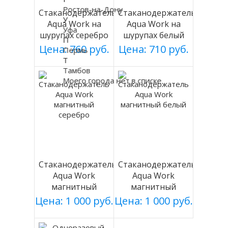
Ростов-на-Дону
Стаканодержатель
Стаканодержатель
У
Aqua Work на
Aqua Work на
Уфа
шурупах серебро
шурупах белый
П
Цена: 760 руб.
Цена: 710 руб.
Пермь
Т
Тамбов
Моего города нет в списке
Стаканодержатель
Стаканодержатель
Aqua Work
Aqua Work
магнитный
магнитный
серебро
белый
Цена: 1 000 руб.
Цена: 1 000 руб.