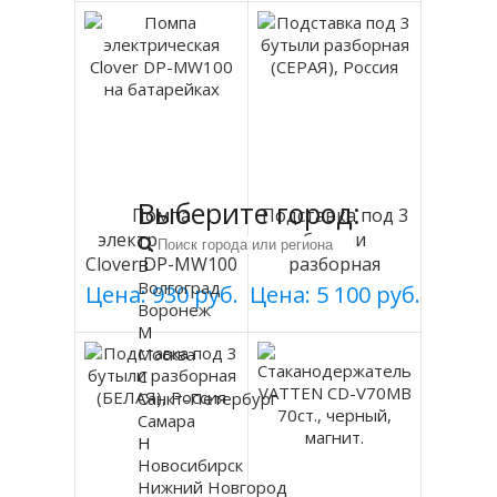
Выберите город:
Помпа
Подставка под 3
электрическая
бутыли
Clover DP-MW100
разборная
В
на батарейках
Волгоград
(СЕРАЯ), Россия
Цена: 930 руб.
Цена: 5 100 руб.
Воронеж
М
Москва
С
Санкт-Петербург
Самара
Н
Новосибирск
Нижний Новгород