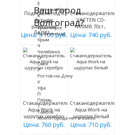
Е
Ваш город
Екатеринбург
Подставка под 3
Стаканодержатель
К
Волгоград?
бутыли
VATTEN CD-
Казань
разборная
V70MB 70ст.,
Красноярск
Да
Нет
(БЕЛАЯ), Россия
черный, магнит.
Калининград
Цена: 5 100 руб.
Цена: 740 руб.
Крым
Ч
Челябинск
О
Омск
Р
Ростов-на-Дону
У
Уфа
П
Пермь
Стаканодержатель
Стаканодержатель
Т
Aqua Work на
Aqua Work на
Тамбов
шурупах серебро
шурупах белый
Моего города нет в списке
Цена: 760 руб.
Цена: 710 руб.