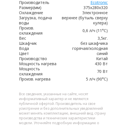
Производитель
Ecotronic
Размер(мм)
375x280x320
Охлаждение
Электронное
Загрузка, подача
верхнее (бутыль сверху
воды
кулера)
Произв.
0,6 л/ч (11°C)
охлаждения
Вес
3,5кг.
Шкафчик
без шкафчика
Вода
горячая/холодная
Цвет
синий
Производство
Китай
Мощность нагрева
430 Вт
Мощность
70 Вт
охлаждения
Произв. нагрева
5 л/ч (90°C)
Все сведения, указанные на сайте, носят
информативный характер и не являются
публичной офертой. Производитель на свое
усмотрение и без дополнительных уведомлений
может менять комплектацию, внешний вид, страну
производства и технические характеристики
модели. Уточняйте подробную информацию о