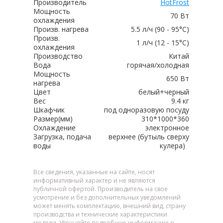
Производитель
HotFrost
Мощность
70 Вт
охлаждения
Произв. нагрева
5.5 л/ч (90 - 95°C)
Произв.
1 л/ч (12 - 15°C)
охлаждения
Производство
Китай
Вода
горячая/холодная
Мощность
650 Вт
нагрева
Цвет
белый+черный
Вес
9.4 кг
Шкафчик
под одноразовую посуду
Размер(мм)
310*1000*360
Охлаждение
электронное
Загрузка, подача
верхнее (бутыль сверху
воды
кулера)
Все сведения, указанные на сайте, носят
информативный характер и не являются
публичной офертой. Производитель на свое
усмотрение и без дополнительных уведомлений
может менять комплектацию, внешний вид, страну
производства и технические характеристики
модели. Уточняйте подробную информацию о