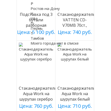
Р
Ростов-на-Дону
У
Подставка под 3
Стаканодержатель
Уфа
бутыли
VATTEN CD-
П
разборная
V70MB 70ст.,
Пермь
(БЕЛАЯ), Россия
черный, магнит.
Цена: 5 100 руб.
Цена: 740 руб.
Т
Тамбов
Моего города нет в списке
Стаканодержатель
Стаканодержатель
Aqua Work на
Aqua Work на
шурупах серебро
шурупах белый
Цена: 760 руб.
Цена: 710 руб.