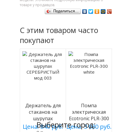
товаре у продавцов.
Поделиться…
С этим товаром часто
покупают
Держатель для
Помпа
стаканов на
электрическая
шурупах
Ecotronic PLR-300
Выберите город:
СЕРЕБРИСТЫЙ
white
Цена: 840 руб.
Цена: 3 080 руб.
мод 003