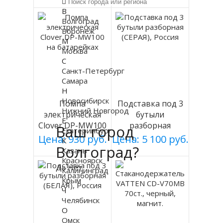
В
Волгоград
Воронеж
М
Москва
С
Санкт-Петербург
Самара
Н
Новосибирск
Помпа
Подставка под 3
Нижний Новгород
электрическая
бутыли
Е
Clover DP-MW100
разборная
Ваш город
Екатеринбург
на батарейках
(СЕРАЯ), Россия
Цена: 930 руб.
Цена: 5 100 руб.
К
Волгоград?
Казань
Красноярск
Да
Нет
Калининград
Крым
Ч
Челябинск
О
Омск